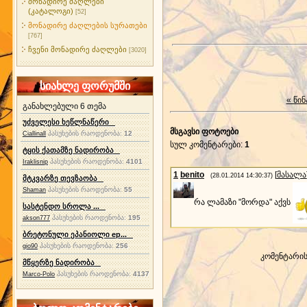
მონადირე ძაღლები
(კატალოგი)
[52]
მონადირე ძაღლების სურათები
[767]
ჩვენი მონადირე ძაღლები
[3020]
სიახლე ფორუმში
« წინ
განახლებული 6 თემა
უძველესი ხეწლნაწერი
მსგავსი ფოტოები
პასუხების რაოდენობა:
12
Ciallinall
სულ კომენტარები
:
1
ტყის ქათამზე ნადირობა
პასუხების რაოდენობა:
4101
Iraklisnip
1
benito
[
მასალა
(28.01.2014 14:30:37)
მტკვარზე თევზაობა
პასუხების რაოდენობა:
55
Shaman
რა ლამაზი "მორდა" აქვს
სასტენდო სროლა ...
პასუხების რაოდენობა:
195
akson777
ბრეტონული ეპანიოლი ep...
პასუხების რაოდენობა:
256
gio90
კომენტარი
მწყერზე ნადირობა
პასუხების რაოდენობა:
4137
Marco-Polo