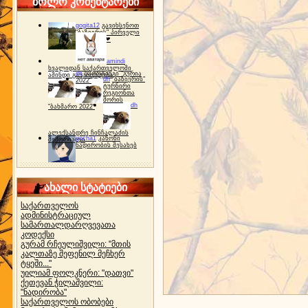
ბოლო კომენტარები
gogita12
გავიხსენოთ
"ბაზიერის" პირველი
ტურნირი ❤
amindi
ხვალიდან საქართველოში
dh
სპორტინგი "გურია
ამინდი გაუარესდება
dh
"ბაზიერის"
2022"
ტურნირი
რეგიონთა
შორის
dh
"ბახმარო 2022"
ალექსანდრე ჩინჩალაძის
gocha1
კანონი
მემორიალი
ნადირობის შესახებ
ახალი სტატიები
საქართველოს
ადმინისტრაციულ
სამართალდარღვევათა
კოდექსი
გურამ რჩეულიშვილი: "მთის
კალთაზე შეფენილ მეჩხერ
ტყეში..."
უილიამ ფოლკნერი: "დათვი"
ქეთევან ჭილაშვილი:
"ნადირობა"
საქართველოს ობობები