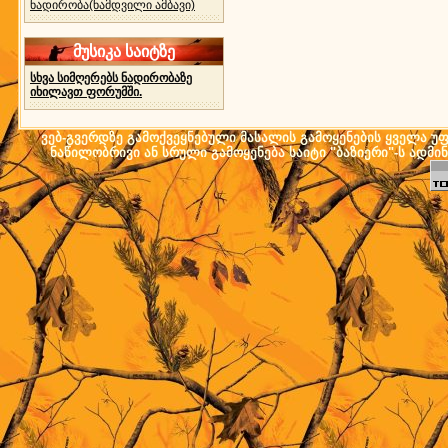
ნადირობა(ნამდვილი ამბავი)
მუსიკა საიტზე
სხვა სიმღერებს ნადირობაზე
იხილავთ ფორუმში.
ვებ-გვერდზე გამოქვეყნებული მასალის გამოყენების ყველა უფლ
ნაწილობრივი ან სრული გამოყენება საიტი "ბაზიერი"-ს ადმი