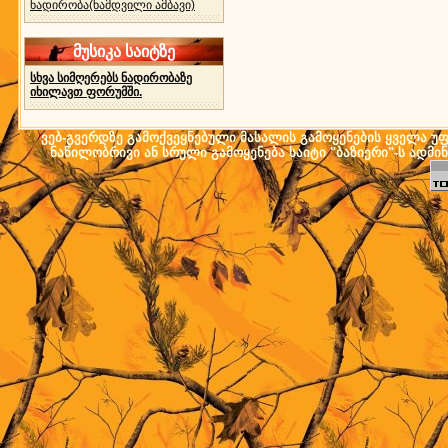
ნადირობა(ნამდვილი ამბავი)
მუსიკა საიტზე
სხვა სიმღერებს ნადირობაზე
იხილავთ ფორუმში.
ვებ-გვერდზე გამოქვეყნებული მასალის გამოყენების ყველა უფლ
ნაწილობრივი ან სრული გამოყენება საიტი "ბაზიერი"-ს ადმი