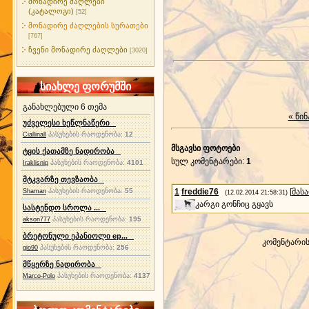
მონადირე ძაღლები
(კატალოგი)
[52]
მონადირე ძაღლების სურათები
[767]
ჩვენი მონადირე ძაღლები
[3020]
სიახლე ფორუმში
განახლებული 6 თემა
« წინ
უძველესი ხეწლნაწერი
პასუხების რაოდენობა:
12
Ciallinall
მსგავსი ფოტოები
ტყის ქათამზე ნადირობა
სულ კომენტარები
:
1
პასუხების რაოდენობა:
4101
Iraklisnip
მტკვარზე თევზაობა
პასუხების რაოდენობა:
55
1
freddie76
[
მას
Shaman
(12.02.2014 21:58:31)
კარგი გონჩიც გყავს
სასტენდო სროლა ...
პასუხების რაოდენობა:
195
akson777
ბრეტონული ეპანიოლი ep...
კომენტარი
პასუხების რაოდენობა:
256
gio90
მწყერზე ნადირობა
პასუხების რაოდენობა:
4137
Marco-Polo