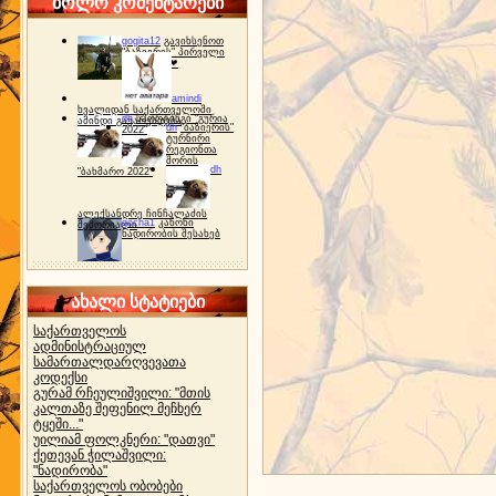
ბოლო კომენტარები
gogita12
გავიხსენოთ
"ბაზიერის" პირველი
ტურნირი ❤
amindi
ხვალიდან საქართველოში
dh
სპორტინგი "გურია
ამინდი გაუარესდება
dh
"ბაზიერის"
2022"
ტურნირი
რეგიონთა
შორის
dh
"ბახმარო 2022"
ალექსანდრე ჩინჩალაძის
gocha1
კანონი
მემორიალი
ნადირობის შესახებ
ახალი სტატიები
საქართველოს
ადმინისტრაციულ
სამართალდარღვევათა
კოდექსი
გურამ რჩეულიშვილი: "მთის
კალთაზე შეფენილ მეჩხერ
ტყეში..."
უილიამ ფოლკნერი: "დათვი"
ქეთევან ჭილაშვილი:
"ნადირობა"
საქართველოს ობობები