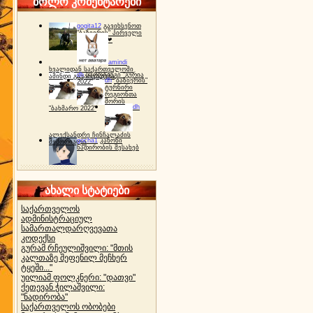
ბოლო კომენტარები
gogita12
გავიხსენოთ
"ბაზიერის" პირველი
ტურნირი ❤
amindi
ხვალიდან საქართველოში
dh
სპორტინგი "გურია
ამინდი გაუარესდება
dh
"ბაზიერის"
2022"
ტურნირი
რეგიონთა
შორის
dh
"ბახმარო 2022"
ალექსანდრე ჩინჩალაძის
gocha1
კანონი
მემორიალი
ნადირობის შესახებ
ახალი სტატიები
საქართველოს
ადმინისტრაციულ
სამართალდარღვევათა
კოდექსი
გურამ რჩეულიშვილი: "მთის
კალთაზე შეფენილ მეჩხერ
ტყეში..."
უილიამ ფოლკნერი: "დათვი"
ქეთევან ჭილაშვილი:
"ნადირობა"
საქართველოს ობობები