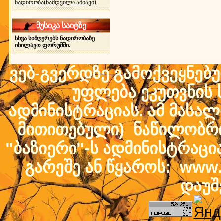
ნადირობა(ნამდვილი ამბავი)
მუსიკა საიტზე
სხვა სიმღერებს ნადირობაზე
იხილავთ ფორუმში.
ვებ-გვერდზე გამოქვეყნებ
უფლება ეკუთვნის ს
ადმინისტრაციას. ამ მასალი
მითითებული) ნაწილობრივ
"ბაზიერი"-ს ადმინისტრაც
გარეშე ან წყაროს: www.b
დაუშ