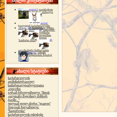
ბოლო კომენტარები
gogita12
გავიხსენოთ
"ბაზიერის" პირველი
ტურნირი ❤
amindi
ხვალიდან საქართველოში
dh
სპორტინგი "გურია
ამინდი გაუარესდება
dh
"ბაზიერის"
2022"
ტურნირი
რეგიონთა
შორის
dh
"ბახმარო 2022"
ალექსანდრე ჩინჩალაძის
gocha1
კანონი
მემორიალი
ნადირობის შესახებ
ახალი სტატიები
საქართველოს
ადმინისტრაციულ
სამართალდარღვევათა
კოდექსი
გურამ რჩეულიშვილი: "მთის
კალთაზე შეფენილ მეჩხერ
ტყეში..."
უილიამ ფოლკნერი: "დათვი"
ქეთევან ჭილაშვილი:
"ნადირობა"
საქართველოს ობობები