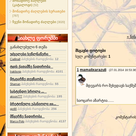
მონადირე ძაღლები
(კატალოგი)
[52]
მონადირე ძაღლების სურათები
[767]
ჩვენი მონადირე ძაღლები
[3020]
« წინ
სიახლე ფორუმში
განახლებული 6 თემა
მსგავსი ფოტოები
უძველესი ხეწლნაწერი
სულ კომენტარები
:
1
პასუხების რაოდენობა:
12
Ciallinall
ტყის ქათამზე ნადირობა
1
mamalixarazuli
(27.01.2014 16:53:38
პასუხების რაოდენობა:
4101
Iraklisnip
მტკვარზე თევზაობა
პასუხების რაოდენობა:
55
Shaman
მდევარს რო შეხედავს საქმეში 
სასტენდო სროლა ...
პასუხების რაოდენობა:
195
akson777
საოცარი აზარტია.......
ბრეტონული ეპანიოლი ep...
პასუხების რაოდენობა:
256
gio90
მწყერზე ნადირობა
კომენტარი
პასუხების რაოდენობა:
4137
Marco-Polo