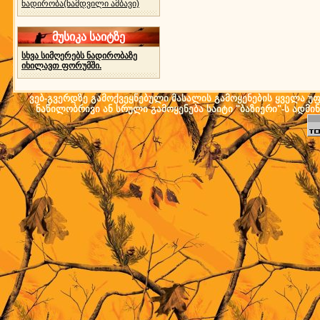
ნადირობა(ნამდვილი ამბავი)
მუსიკა საიტზე
სხვა სიმღერებს ნადირობაზე
იხილავთ ფორუმში.
ვებ-გვერდზე გამოქვეყნებული მასალის გამოყენების ყველა უფლ
ნაწილობრივი ან სრული გამოყენება საიტი "ბაზიერი"-ს ადმი