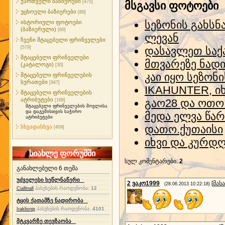
ქართველი ბაზიერები
[475]
მსგავსი ფოტოები
უცხოელი ბაზიერები
[89]
სეზონის გახსნ
ისტორიული ფოტოები
(ბაზიერული)
[60]
ლევან
ჩვენი მტაცებელი ფრინველები
[579]
დასავლეთ სა
მტაცებელი ფრინველები
მთვარეზე ნად
(კატალოგი)
[30]
კაი იყო სეზონი
მტაცებელი ფრინველების
სურათები
[947]
IKAHUNTER, ი
მტაცებელი ფრინველების
ატრიბუტები
გაო28 და ოთო 
[168]
მტაცებელი ფრინველების მოვლისა
და დაგეშისთვის საჭირო
მედა ელვა წა
ატრიბუტები
დათო.ქუთაისი
სხვადასხვა
[409]
იხვი და კურდ
სიახლე ფორუმში
სულ კომენტარები
:
2
განახლებული 6 თემა
უძველესი ხეწლნაწერი
2
ვაკო1999
[
მას
(28.06.2013 10:22:18)
პასუხების რაოდენობა:
12
Ciallinall
ტყის ქათამზე ნადირობა
პასუხების რაოდენობა:
4101
Iraklisnip
მტკვარზე თევზაობა