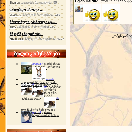
1
giohunt1982
[
მ
(07.06.2013 10:52:34)
პასუხების რაოდენობა:
55
Shaman
სასტენდო სროლა ...
პასუხების რაოდენობა:
195
akson777
ბრეტონული ეპანიოლი ep...
პასუხების რაოდენობა:
256
gio90
მწყერზე ნადირობა
კომენტარი
პასუხების რაოდენობა:
4137
Marco-Polo
ბოლო კომენტარები
gogita12
გავიხსენოთ
"ბაზიერის" პირველი
ტურნირი ❤
amindi
ხვალიდან საქართველოში
dh
სპორტინგი "გურია
ამინდი გაუარესდება
dh
"ბაზიერის"
2022"
ტურნირი
რეგიონთა
შორის
dh
"ბახმარო 2022"
ალექსანდრე ჩინჩალაძის
gocha1
კანონი
მემორიალი
ნადირობის შესახებ