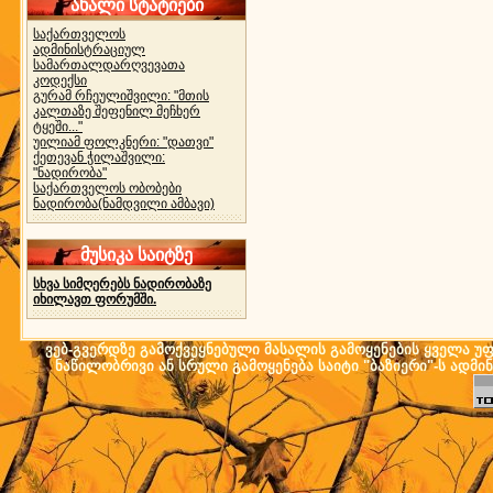
ახალი სტატიები
საქართველოს
ადმინისტრაციულ
სამართალდარღვევათა
კოდექსი
გურამ რჩეულიშვილი: "მთის
კალთაზე შეფენილ მეჩხერ
ტყეში..."
უილიამ ფოლკნერი: "დათვი"
ქეთევან ჭილაშვილი:
"ნადირობა"
საქართველოს ობობები
ნადირობა(ნამდვილი ამბავი)
მუსიკა საიტზე
სხვა სიმღერებს ნადირობაზე
იხილავთ ფორუმში.
ვებ-გვერდზე გამოქვეყნებული მასალის გამოყენების ყველა უფლ
ნაწილობრივი ან სრული გამოყენება საიტი "ბაზიერი"-ს ადმი