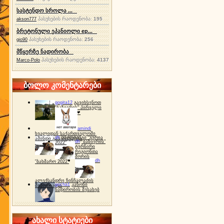
სასტენდო სროლა ...
პასუხების რაოდენობა:
195
akson777
ბრეტონული ეპანიოლი ep...
პასუხების რაოდენობა:
256
gio90
მწყერზე ნადირობა
პასუხების რაოდენობა:
4137
Marco-Polo
ბოლო კომენტარები
gogita12
გავიხსენოთ
"ბაზიერის" პირველი
ტურნირი ❤
amindi
ხვალიდან საქართველოში
dh
სპორტინგი "გურია
ამინდი გაუარესდება
dh
"ბაზიერის"
2022"
ტურნირი
რეგიონთა
შორის
dh
"ბახმარო 2022"
ალექსანდრე ჩინჩალაძის
gocha1
კანონი
მემორიალი
ნადირობის შესახებ
ახალი სტატიები