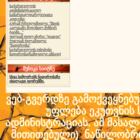
საქართველოს
ადმინისტრაციულ
სამართალდარღვევათა
კოდექსი
გურამ რჩეულიშვილი: "მთის
კალთაზე შეფენილ მეჩხერ
ტყეში..."
უილიამ ფოლკნერი: "დათვი"
ქეთევან ჭილაშვილი:
"ნადირობა"
საქართველოს ობობები
ნადირობა(ნამდვილი ამბავი)
მუსიკა საიტზე
სხვა სიმღერებს ნადირობაზე
იხილავთ ფორუმში.
ვებ-გვერდზე გამოქვეყნებ
უფლება ეკუთვნის ს
ადმინისტრაციას. ამ მასალი
მითითებული) ნაწილობრივ