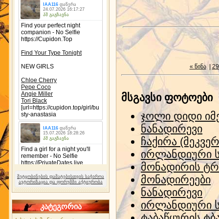
« წინა
|
29
მსგავსი ფოტოები
ჯოლი დიდი იმ
ნანადირევი
ჩაქირა (მეკვე
ირლანდიური 
მონადირის ტრ
მონადირეები
შეტყობინების დამატებისთვის საჭიროა
ავტორიზაცია და ფორუმში აქტიურობა
ნანადირევი
ირლანდიური 
კატეგორია
ტაბაწყურის ტბ