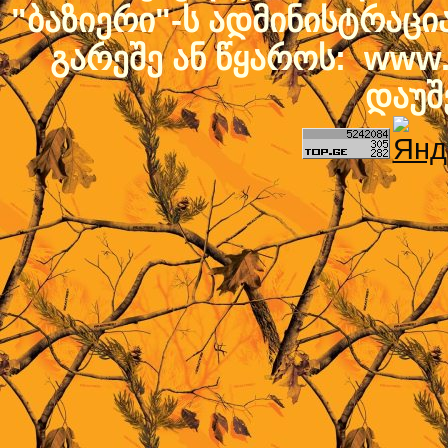
"ბაზიერი"-ს ადმინისტრაც
გარეშე ან წყაროს: www.b
დაუშ