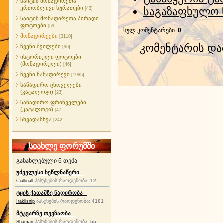
საიტის მონადირეთა
ერთობლივი სურათები
საგაზაფხულო 
[43]
საიტის მონადირეთა პირადი
ფოტოები
[59]
სულ კომენტარები
:
0
მონადირეები
[3110]
კომენტარის დ
ჩვენი შვილები
[96]
ისტორიული ფოტოები
(მონადირული)
[46]
ჩვენი ნანადირევი
[1985]
სანადირო ცხოველები
(კატალოგი)
[23]
სანადირო ფრინველები
(კატალოგი)
[47]
სხვადასხვა
[242]
სიახლე ფორუმში
განახლებული 6 თემა
უძველესი ხეწლნაწერი
პასუხების რაოდენობა:
12
Ciallinall
ტყის ქათამზე ნადირობა
პასუხების რაოდენობა:
4101
Iraklisnip
მტკვარზე თევზაობა
პასუხების რაოდენობა:
55
Shaman