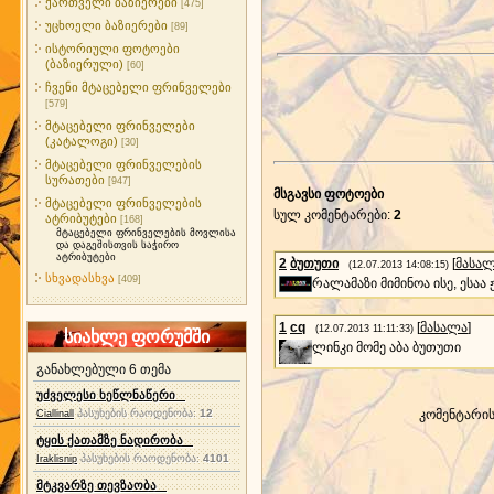
ქართველი ბაზიერები
[475]
უცხოელი ბაზიერები
[89]
ისტორიული ფოტოები
(ბაზიერული)
[60]
ჩვენი მტაცებელი ფრინველები
[579]
მტაცებელი ფრინველები
(კატალოგი)
[30]
მტაცებელი ფრინველების
სურათები
[947]
მსგავსი ფოტოები
მტაცებელი ფრინველების
სულ კომენტარები
:
2
ატრიბუტები
[168]
მტაცებელი ფრინველების მოვლისა
და დაგეშისთვის საჭირო
ატრიბუტები
2
ბუთუთი
[
მასა
(12.07.2013 14:08:15)
სხვადასხვა
[409]
რალამაზი მიმინოა ისე, ესაა
1
cq
[
მასალა
]
(12.07.2013 11:11:33)
სიახლე ფორუმში
ლინკი მომე აბა ბუთუთი
განახლებული 6 თემა
უძველესი ხეწლნაწერი
პასუხების რაოდენობა:
12
კომენტარი
Ciallinall
ტყის ქათამზე ნადირობა
პასუხების რაოდენობა:
4101
Iraklisnip
მტკვარზე თევზაობა