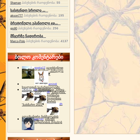
პასუხების რაოდენობა:
55
Shaman
სასტენდო სროლა ...
პასუხების რაოდენობა:
195
akson777
ბრეტონული ეპანიოლი ep...
პასუხების რაოდენობა:
256
gio90
მწყერზე ნადირობა
პასუხების რაოდენობა:
4137
Marco-Polo
ბოლო კომენტარები
gogita12
გავიხსენოთ
"ბაზიერის" პირველი
ტურნირი ❤
amindi
ხვალიდან საქართველოში
dh
სპორტინგი "გურია
ამინდი გაუარესდება
dh
"ბაზიერის"
2022"
ტურნირი
რეგიონთა
შორის
dh
"ბახმარო 2022"
ალექსანდრე ჩინჩალაძის
gocha1
კანონი
მემორიალი
ნადირობის შესახებ