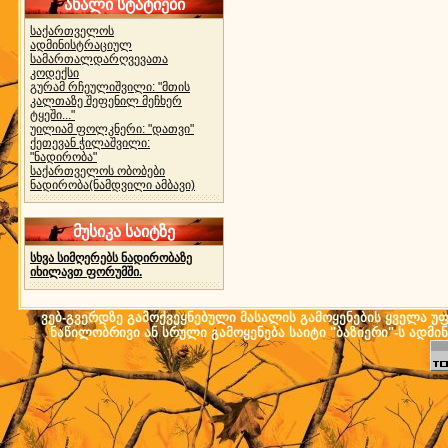
ახალი სტატიები
საქართველოს
ადმინისტრაციულ
სამართალდარღვევათა
კოდექსი
გურამ რჩეულიშვილი: "მთის
კალთაზე შეფენილ მეჩხერ
ტყეში..."
უილიამ ფოლკნერი: "დათვი"
ქეთევან ჭილაშვილი:
"ნადირობა"
საქართველოს ობობები
ნადირობა(ნამდვილი ამბავი)
მუსიკა საიტზე
სხვა სიმღერებს ნადირობაზე
იხილავთ ფორუმში.
ვებ-გვერდზე გამოქვეყნებული მასალის გამოყენების ყველა უფლ
ნაწილობრივი ან სრული გამოყენება საიტი "ბაზიერი"-ს ადმი