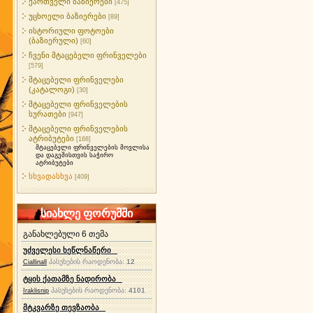
ქართველი ბაზიერები
[475]
უცხოელი ბაზიერები
[89]
ისტორიული ფოტოები
(ბაზიერული)
[60]
ჩვენი მტაცებელი ფრინველები
[579]
მტაცებელი ფრინველები
(კატალოგი)
[30]
მტაცებელი ფრინველების
სურათები
[947]
მტაცებელი ფრინველების
ატრიბუტები
[168]
მტაცებელი ფრინველების მოვლისა
და დაგეშისთვის საჭირო
ატრიბუტები
სხვადასხვა
[409]
სიახლე ფორუმში
განახლებული 6 თემა
უძველესი ხეწლნაწერი
პასუხების რაოდენობა:
12
Ciallinall
ტყის ქათამზე ნადირობა
პასუხების რაოდენობა:
4101
Iraklisnip
მტკვარზე თევზაობა