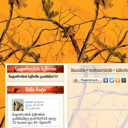
ნადირობის სეზონი
მთავარი
»
ფოტოალბომი
»
ბაზიერ
ნადირობის სეზონი გაიხსნა!!!!!
Поделиться…
მინი-ჩატი