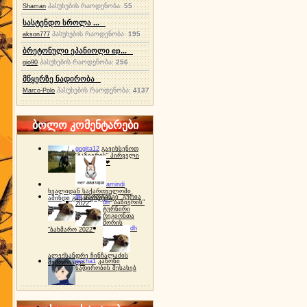
პასუხების რაოდენობა:
55
Shaman
სასტენდო სროლა ...
პასუხების რაოდენობა:
195
akson777
ბრეტონული ეპანიოლი ep...
პასუხების რაოდენობა:
256
gio90
მწყერზე ნადირობა
პასუხების რაოდენობა:
4137
Marco-Polo
ბოლო კომენტარები
gogita12
გავიხსენოთ
"ბაზიერის" პირველი
ტურნირი ❤
amindi
ხვალიდან საქართველოში
dh
სპორტინგი "გურია
ამინდი გაუარესდება
dh
"ბაზიერის"
2022"
ტურნირი
რეგიონთა
შორის
dh
"ბახმარო 2022"
ალექსანდრე ჩინჩალაძის
gocha1
კანონი
მემორიალი
ნადირობის შესახებ