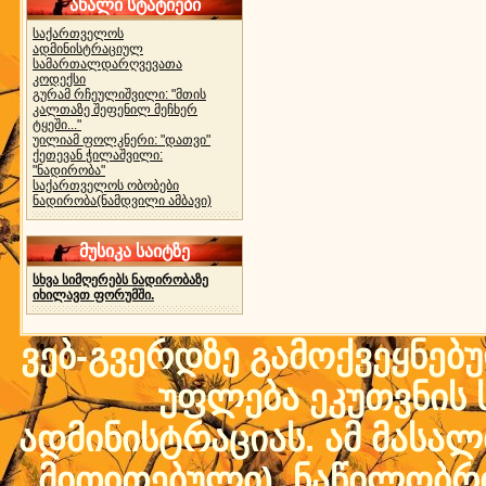
ახალი სტატიები
საქართველოს
ადმინისტრაციულ
სამართალდარღვევათა
კოდექსი
გურამ რჩეულიშვილი: "მთის
კალთაზე შეფენილ მეჩხერ
ტყეში..."
უილიამ ფოლკნერი: "დათვი"
ქეთევან ჭილაშვილი:
"ნადირობა"
საქართველოს ობობები
ნადირობა(ნამდვილი ამბავი)
მუსიკა საიტზე
სხვა სიმღერებს ნადირობაზე
იხილავთ ფორუმში.
ვებ-გვერდზე გამოქვეყნებ
უფლება ეკუთვნის ს
ადმინისტრაციას. ამ მასალი
მითითებული) ნაწილობრივ