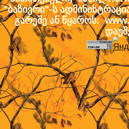
"ბაზიერი"-ს ადმინისტრაც
გარეშე ან წყაროს: www.b
დაუშ