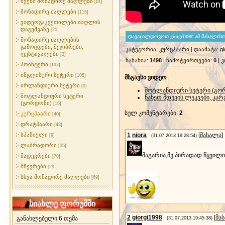
ჩვენი მონადირე ძაღლები
[81]
მონადირე ძაღლები
[115]
ვიდეოგაკვეთილები ძაღლის
დაგეშვაზე
[25]
მონადირე ძაღლების
გამოცდები, შეჯიბრები,
კატეგორია
:
კურცჰაარი
|
დაამატა
:
gi
ფესტივალები
[3]
ნანახია
:
1498
|
ჩამოტვირთვები
:
0
|
კ
პოინტერი
[197]
ინგლისური სეტერი
[105]
მსგავსი ვიდეო
ირლანდიური სეტერი
[9]
შოტლანდიური სეტერი (გო
შოტლანდიური სეტერი
ნახეთ მდევის ლეკვები, კარ
(გორდონი)
[16]
სულ კომენტარები
:
2
კურცჰაარი
[40]
დრატჰაარი
[48]
სპანიელი
1
niora
[
მასალა
]
[9]
(31.07.2013 19:28:54)
ლაბრადორი
[35]
მაგარია,მე პირადად წყვილი
მადევრები
[70]
მწევრები
[29]
სხვა მონადირე ძაღლები
[69]
სიახლე ფორუმში
2
giorgi1998
[
მა
განახლებული 6 თემა
(31.07.2013 19:45:38)