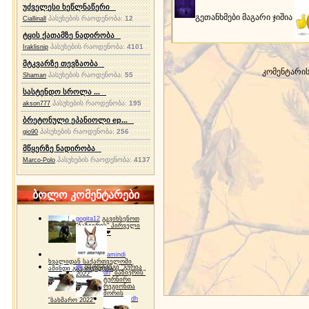
უძველესი ხეწლნაწერი
გეთანხმები მაგარი ჯიშია
პასუხების რაოდენობა:
12
Ciallinall
ტყის ქათამზე ნადირობა
პასუხების რაოდენობა:
4101
Iraklisnip
მტკვარზე თევზაობა
კომენტარი
პასუხების რაოდენობა:
55
Shaman
სასტენდო სროლა ...
პასუხების რაოდენობა:
195
akson777
ბრეტონული ეპანიოლი ep...
პასუხების რაოდენობა:
256
gio90
მწყერზე ნადირობა
პასუხების რაოდენობა:
4137
Marco-Polo
ბოლო კომენტარები
gogita12
გავიხსენოთ
"ბაზიერის" პირველი
ტურნირი ❤
amindi
ხვალიდან საქართველოში
dh
სპორტინგი "გურია
ამინდი გაუარესდება
dh
"ბაზიერის"
2022"
ტურნირი
რეგიონთა
შორის
dh
"ბახმარო 2022"