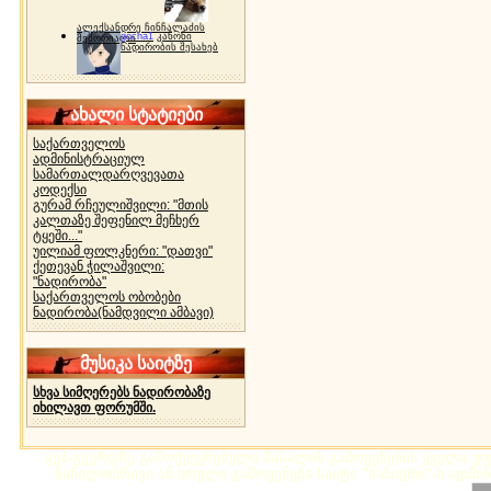
ალექსანდრე ჩინჩალაძის
gocha1
კანონი
მემორიალი
ნადირობის შესახებ
ახალი სტატიები
საქართველოს
ადმინისტრაციულ
სამართალდარღვევათა
კოდექსი
გურამ რჩეულიშვილი: "მთის
კალთაზე შეფენილ მეჩხერ
ტყეში..."
უილიამ ფოლკნერი: "დათვი"
ქეთევან ჭილაშვილი:
"ნადირობა"
საქართველოს ობობები
ნადირობა(ნამდვილი ამბავი)
მუსიკა საიტზე
სხვა სიმღერებს ნადირობაზე
იხილავთ ფორუმში.
ვებ-გვერდზე გამოქვეყნებული მასალის გამოყენების ყველა უფლ
ნაწილობრივი ან სრული გამოყენება საიტი "ბაზიერი"-ს ადმი