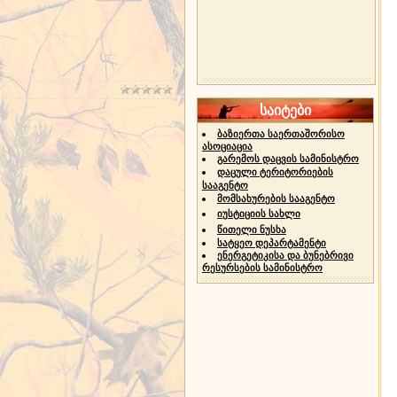
საიტები
ბაზიერთა საერთაშორისო
ასოციაცია
გარემოს დაცვის სამინისტრო
დაცული ტერიტორიების
სააგენტო
მომსახურების სააგენტო
იუსტიციის სახლი
წითელი ნუსხა
სატყეო დეპარტამენტი
ენერგეტიკისა და ბუნებრივი
რესურსების სამინისტრო