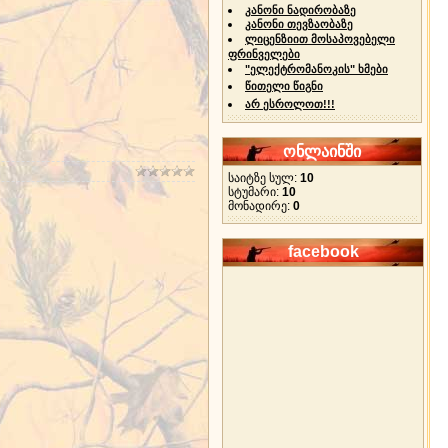
კანონი ნადირობაზე
კანონი თევზაობაზე
ლიცენზიით მოსაპოვებელი
ფრინველები
"ელექტრომანოკის" ხმები
წითელი წიგნი
არ ესროლოთ!!!
ონლაინში
საიტზე სულ:
10
სტუმარი:
10
მონადირე:
0
facebook