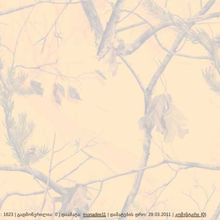
ა: 1623 | გადმოწერილია: 0 | დაამატა:
monadire11
| დამატების დრო:
29.03.2011
|
კომენტარი (0)