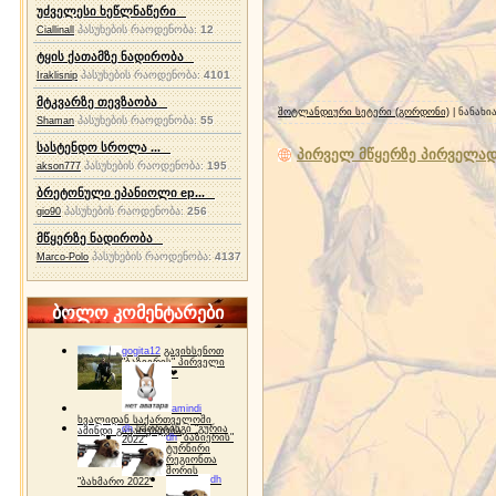
უძველესი ხეწლნაწერი
პასუხების რაოდენობა:
12
Ciallinall
ტყის ქათამზე ნადირობა
პასუხების რაოდენობა:
4101
Iraklisnip
მტკვარზე თევზაობა
შოტლანდიური სეტერი (გორდონი)
| ნანახი
პასუხების რაოდენობა:
55
Shaman
სასტენდო სროლა ...
პირველ მწყერზე პირველად
პასუხების რაოდენობა:
195
akson777
ბრეტონული ეპანიოლი ep...
პასუხების რაოდენობა:
256
gio90
მწყერზე ნადირობა
პასუხების რაოდენობა:
4137
Marco-Polo
ბოლო კომენტარები
gogita12
გავიხსენოთ
"ბაზიერის" პირველი
ტურნირი ❤
amindi
ხვალიდან საქართველოში
dh
სპორტინგი "გურია
ამინდი გაუარესდება
dh
"ბაზიერის"
2022"
ტურნირი
რეგიონთა
შორის
dh
"ბახმარო 2022"