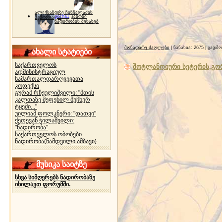
ალექსანდრე ჩინჩალაძის
gocha1
კანონი
მემორიალი
ნადირობის შესახებ
მონადირე ძაღლები
| ნანახია: 2675 | გადმ
ახალი სტატიები
საქართველოს
შოტლანდიური სეტერის,გორ
ადმინისტრაციულ
სამართალდარღვევათა
კოდექსი
გურამ რჩეულიშვილი: "მთის
კალთაზე შეფენილ მეჩხერ
ტყეში..."
უილიამ ფოლკნერი: "დათვი"
ქეთევან ჭილაშვილი:
"ნადირობა"
საქართველოს ობობები
ნადირობა(ნამდვილი ამბავი)
მუსიკა საიტზე
სხვა სიმღერებს ნადირობაზე
იხილავთ ფორუმში.