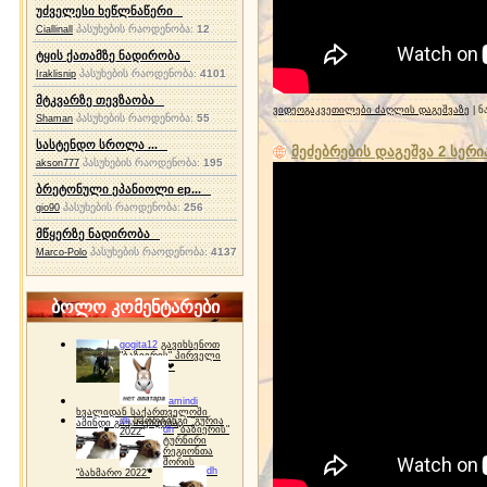
უძველესი ხეწლნაწერი
პასუხების რაოდენობა:
12
Ciallinall
ტყის ქათამზე ნადირობა
პასუხების რაოდენობა:
4101
Iraklisnip
მტკვარზე თევზაობა
ვიდეოგაკვეთილები ძაღლის დაგეშვაზე
| ნ
პასუხების რაოდენობა:
55
Shaman
სასტენდო სროლა ...
მეძებრების დაგეშვა 2 სერი
პასუხების რაოდენობა:
195
akson777
ბრეტონული ეპანიოლი ep...
პასუხების რაოდენობა:
256
gio90
მწყერზე ნადირობა
პასუხების რაოდენობა:
4137
Marco-Polo
ბოლო კომენტარები
gogita12
გავიხსენოთ
"ბაზიერის" პირველი
ტურნირი ❤
amindi
ხვალიდან საქართველოში
dh
სპორტინგი "გურია
ამინდი გაუარესდება
dh
"ბაზიერის"
2022"
ტურნირი
რეგიონთა
შორის
dh
"ბახმარო 2022"