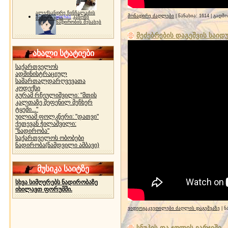
ალექსანდრე ჩინჩალაძის
მონადირე ძაღლები
| ნანახია: 1614 | გადმ
gocha1
კანონი
მემორიალი
ნადირობის შესახებ
მეძებრების დაგეშვის საიდ
ახალი სტატიები
საქართველოს
ადმინისტრაციულ
სამართალდარღვევათა
კოდექსი
გურამ რჩეულიშვილი: "მთის
კალთაზე შეფენილ მეჩხერ
ტყეში..."
უილიამ ფოლკნერი: "დათვი"
ქეთევან ჭილაშვილი:
"ნადირობა"
საქართველოს ობობები
ნადირობა(ნამდვილი ამბავი)
მუსიკა საიტზე
სხვა სიმღერებს ნადირობაზე
იხილავთ ფორუმში.
ვიდეოგაკვეთილები ძაღლის დაგეშვაზე
| ნ
სნუპის და ჯოლის ვარჯიში