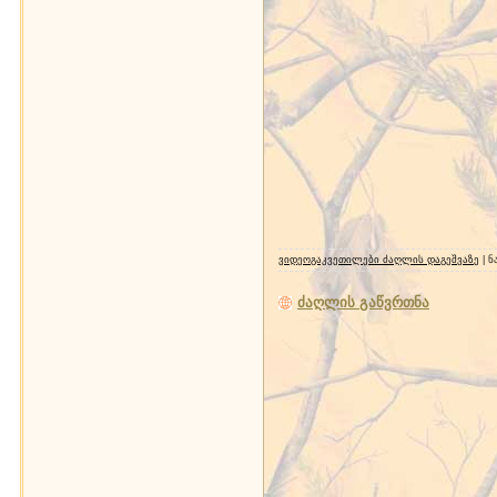
ვიდეოგაკვეთილები ძაღლის დაგეშვაზე
| ნ
ძაღლის გაწვრთნა