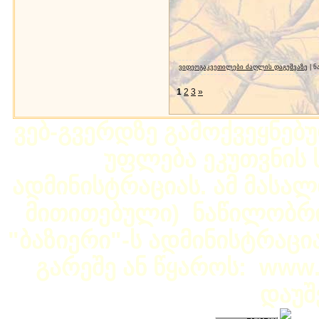
ვიდეოგაკვეთილები ძაღლის დაგეშვაზე
| ნ
1
2
3
»
ვებ-გვერდზე გამოქვეყნებ
უფლება ეკუთვნის ს
ადმინისტრაციას. ამ მასალი
მითითებული) ნაწილობრივ
"ბაზიერი"-ს ადმინისტრაც
გარეშე ან წყაროს: www.b
დაუშ