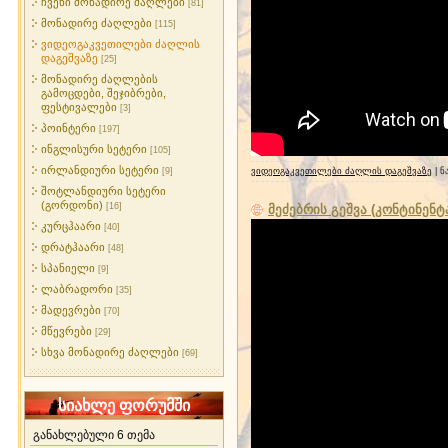
ჩვენი მონადირე ძაღლები
[81]
მონადირე ძაღლები
[115]
ვიდეოგაკვეთილები ძაღლის
დაგეშვაზე
[25]
მონადირე ძაღლების
გამოცდები, შეჯიბრები,
ფესტივალები
[3]
პოინტერი
[197]
ინგლისური სეტერი
[105]
ირლანდიური სეტერი
[9]
ვიდეოგაკვეთილები ძაღლის დაგეშვაზე
| ნ
შოტლანდიური სეტერი
(გორდონი)
[16]
მეძებრის გეშვა (კონტინენტ
კურცჰაარი
[40]
დრატჰაარი
[48]
სპანიელი
[9]
ლაბრადორი
[35]
მადევრები
[70]
მწევრები
[29]
სხვა მონადირე ძაღლები
[69]
სიახლე ფორუმში
განახლებული 6 თემა