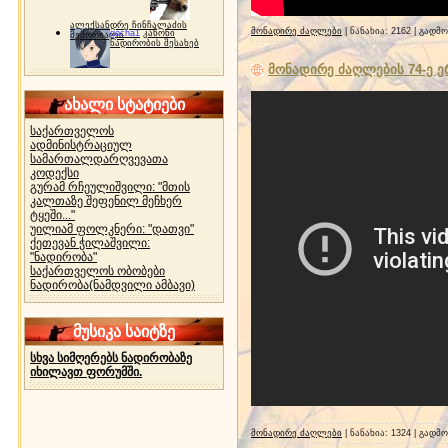
ალექსანდრე ჩინჩალაძის
მონადირე ძაღლები
| ნანახია: 2162 | გადმ
gocha1
კანონი
მემორიალი
ნადირობის შესახებ
მონადირე ძაღლების 74-ე 
ახალი სტატიები
საქართველოს
ადმინისტრაციულ
სამართალდარღვევათა
კოდექსი
გურამ რჩეულიშვილი: "მთის
კალთაზე შეფენილ მეჩხერ
ტყეში..."
უილიამ ფოლკნერი: "დათვი"
ქეთევან ჭილაშვილი:
"ნადირობა"
საქართველოს ობობები
ნადირობა(ნამდვილი ამბავი)
მუსიკა საიტზე
სხვა სიმღერებს ნადირობაზე
იხილავთ ფორუმში.
მონადირე ძაღლები
| ნანახია: 1324 | გადმ