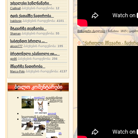
უძველესი ხეწლნაწერი
პასუხების რაოდენობა:
12
Ciallinall
ტყის ქათამზე ნადირობა
პასუხების რაოდენობა:
4101
Iraklisnip
მტკვარზე თევზაობა
მონადირე ძაღლები
| ნანახია: 1615 | გადმ
პასუხების რაოდენობა:
55
Shaman
სასტენდო სროლა ...
"ქართული მწევარი - ჩაქირა
პასუხების რაოდენობა:
195
akson777
ბრეტონული ეპანიოლი ep...
პასუხების რაოდენობა:
256
gio90
მწყერზე ნადირობა
პასუხების რაოდენობა:
4137
Marco-Polo
ბოლო კომენტარები
gogita12
გავიხსენოთ
"ბაზიერის" პირველი
ტურნირი ❤
amindi
ხვალიდან საქართველოში
dh
სპორტინგი "გურია
ამინდი გაუარესდება
dh
"ბაზიერის"
2022"
ტურნირი
რეგიონთა
შორის
dh
"ბახმარო 2022"