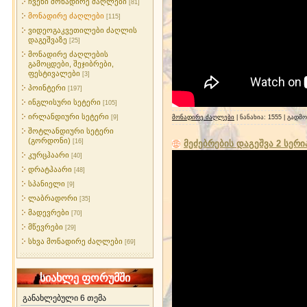
ჩვენი მონადირე ძაღლები
[81]
მონადირე ძაღლები
[115]
ვიდეოგაკვეთილები ძაღლის
დაგეშვაზე
[25]
მონადირე ძაღლების
გამოცდები, შეჯიბრები,
ფესტივალები
[3]
პოინტერი
[197]
ინგლისური სეტერი
[105]
ირლანდიური სეტერი
[9]
მონადირე ძაღლები
| ნანახია: 1555 | გადმ
შოტლანდიური სეტერი
(გორდონი)
[16]
მეძებრების დაგეშვა 2 სერი
კურცჰაარი
[40]
დრატჰაარი
[48]
სპანიელი
[9]
ლაბრადორი
[35]
მადევრები
[70]
მწევრები
[29]
სხვა მონადირე ძაღლები
[69]
სიახლე ფორუმში
განახლებული 6 თემა