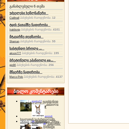
განახლებული 6 თემა
უძველესი ხეწლნაწერი
პასუხების რაოდენობა:
12
Ciallinall
ტყის ქათამზე ნადირობა
პასუხების რაოდენობა:
4101
Iraklisnip
მტკვარზე თევზაობა
პასუხების რაოდენობა:
55
Shaman
სასტენდო სროლა ...
პასუხების რაოდენობა:
195
akson777
ბრეტონული ეპანიოლი ep...
პასუხების რაოდენობა:
256
gio90
მწყერზე ნადირობა
პასუხების რაოდენობა:
4137
Marco-Polo
ბოლო კომენტარები
gogita12
გავიხსენოთ
"ბაზიერის" პირველი
ტურნირი ❤
amindi
ხვალიდან საქართველოში
dh
სპორტინგი "გურია
ამინდი გაუარესდება
dh
"ბაზიერის"
2022"
ტურნირი