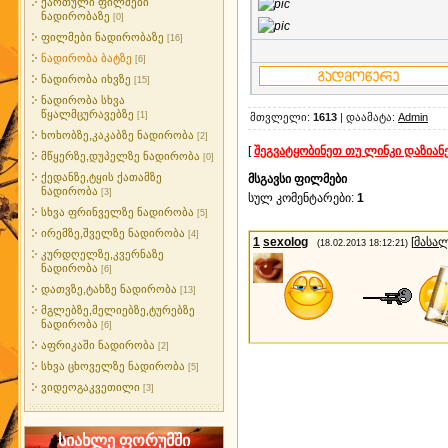
ქართული ფილმები
ნადირობაზე
[0]
ფილმები ნადირობაზე
[16]
ნადირობა ბატზე
[6]
ნადირობა იხვზე
[15]
ნადირობა სხვა
წყალმცურავებზე
[1]
მთვლელი
:
1613
|
დაამატა
:
Admin
ხოხობზე,კაკაბზე ნადირობა
[2]
[
შეგვატყობინეთ თუ ლინკი დაზიან
მწყერზე,დუპელზე ნადირობა
[0]
ქედანზე,ტყის ქათამზე
მსგავსი ფილმები
ნადირობა
[3]
სულ კომენტარები
:
1
სხვა ფრინველზე ნადირობა
[5]
ირემზე,შველზე ნადირობა
[4]
1
sexolog
[
მასა
(18.02.2013 18:12:21)
კურდღელზე,კვერნაზე
ნადირობა
[6]
დათვზე,ტახზე ნადირობა
[13]
მგლებზე,მელიებზე,ტურებზე
ნადირობა
[6]
აფრიკაში ნადირობა
[2]
სხვა ცხოველზე ნადირობა
[5]
ვიდეოგაკვეთილი
[3]
სიახლე ფორუმში