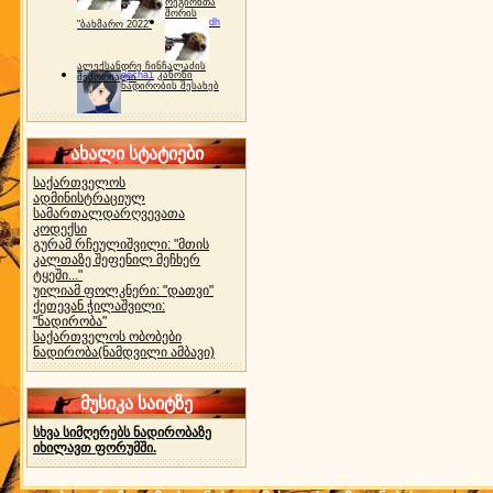
რეგიონთა
შორის
dh
"ბახმარო 2022"
ალექსანდრე ჩინჩალაძის
gocha1
კანონი
მემორიალი
ნადირობის შესახებ
ახალი სტატიები
საქართველოს
ადმინისტრაციულ
სამართალდარღვევათა
კოდექსი
გურამ რჩეულიშვილი: "მთის
კალთაზე შეფენილ მეჩხერ
ტყეში..."
უილიამ ფოლკნერი: "დათვი"
ქეთევან ჭილაშვილი:
"ნადირობა"
საქართველოს ობობები
ნადირობა(ნამდვილი ამბავი)
მუსიკა საიტზე
სხვა სიმღერებს ნადირობაზე
იხილავთ ფორუმში.