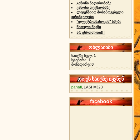
კანონი ნადირობაზე
კანონი თევზაობაზე
ლიცენზიით მოსაპოვებელი
ფრინველები
"ელექტრომანოკის" ხმები
წითელი წიგნი
არ ესროლოთ!!!
ონლაინში
საიტზე სულ:
1
სტუმარი:
1
მონადირე:
0
დღეს საიტზე იყვნენ
panati
,
LASHA323
facebook