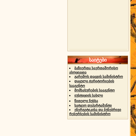
საიტები
ბაზიერთა საერთაშორისო
ასოციაცია
გარემოს დაცვის სამინისტრო
დაცული ტერიტორიების
სააგენტო
მომსახურების სააგენტო
იუსტიციის სახლი
წითელი ნუსხა
სატყეო დეპარტამენტი
ენერგეტიკისა და ბუნებრივი
რესურსების სამინისტრო