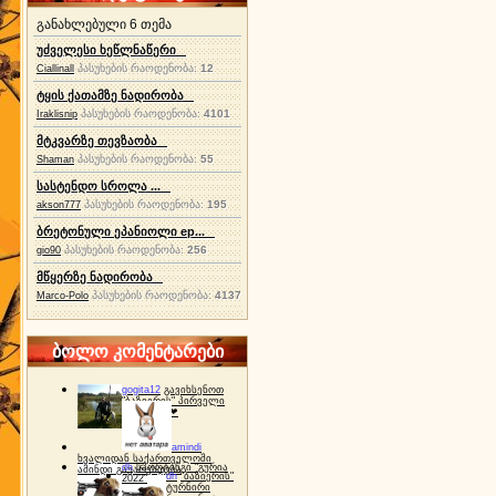
განახლებული 6 თემა
უძველესი ხეწლნაწერი
პასუხების რაოდენობა:
12
Ciallinall
ტყის ქათამზე ნადირობა
პასუხების რაოდენობა:
4101
Iraklisnip
მტკვარზე თევზაობა
პასუხების რაოდენობა:
55
Shaman
სასტენდო სროლა ...
პასუხების რაოდენობა:
195
akson777
ბრეტონული ეპანიოლი ep...
პასუხების რაოდენობა:
256
gio90
მწყერზე ნადირობა
პასუხების რაოდენობა:
4137
Marco-Polo
ბოლო კომენტარები
gogita12
გავიხსენოთ
"ბაზიერის" პირველი
ტურნირი ❤
amindi
ხვალიდან საქართველოში
dh
სპორტინგი "გურია
ამინდი გაუარესდება
dh
"ბაზიერის"
2022"
ტურნირი