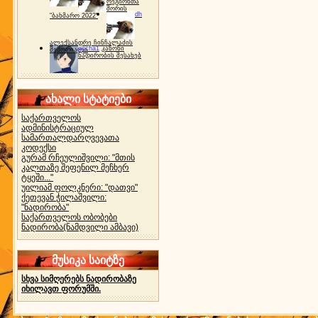
რეგიონთა
შორის
dh
"ბახმარო 2022"
ალექსანდრე ჩინჩალაძის
gocha1
კანონი
მემორიალი
ნადირობის შესახებ
ახალი სტატიები
საქართველოს
ადმინისტრაციულ
სამართალდარღვევათა
კოდექსი
გურამ რჩეულიშვილი: "მთის
კალთაზე შეფენილ მეჩხერ
ტყეში..."
უილიამ ფოლკნერი: "დათვი"
ქეთევან ჭილაშვილი:
"ნადირობა"
საქართველოს ობობები
ნადირობა(ნამდვილი ამბავი)
მუსიკა საიტზე
სხვა სიმღერებს ნადირობაზე
იხილავთ ფორუმში.