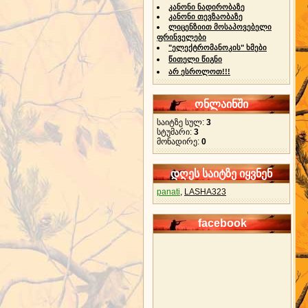
კანონი ნადირობაზე
კანონი თევზაობაზე
ლიცენზიით მოსაპოვებელი
ფრინველები
"ელექტრომანოკის" ხმები
წითელი წიგნი
არ ესროლოთ!!!
ონლაინში
საიტზე სულ:
3
სტუმარი:
3
მონადირე:
0
დღეს საიტზე იყვნენ
panati
,
LASHA323
facebook