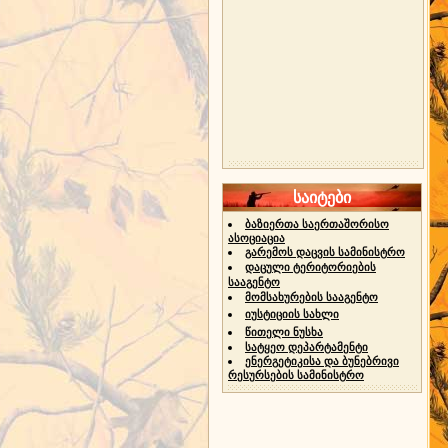
საიტები
ბაზიერთა საერთაშორისო
ასოციაცია
გარემოს დაცვის სამინისტრო
დაცული ტერიტორიების
სააგენტო
მომსახურების სააგენტო
იუსტიციის სახლი
წითელი ნუსხა
სატყეო დეპარტამენტი
ენერგეტიკისა და ბუნებრივი
რესურსების სამინისტრო