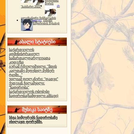
რეგიონთა
შორის
dh
"ბახმარო 2022"
ალექსანდრე ჩინჩალაძის
gocha1
კანონი
მემორიალი
ნადირობის შესახებ
ახალი სტატიები
საქართველოს
ადმინისტრაციულ
სამართალდარღვევათა
კოდექსი
გურამ რჩეულიშვილი: "მთის
კალთაზე შეფენილ მეჩხერ
ტყეში..."
უილიამ ფოლკნერი: "დათვი"
ქეთევან ჭილაშვილი:
"ნადირობა"
საქართველოს ობობები
ნადირობა(ნამდვილი ამბავი)
მუსიკა საიტზე
სხვა სიმღერებს ნადირობაზე
იხილავთ ფორუმში.