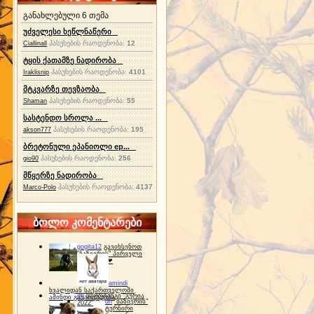
განახლებული 6 თემა
უძველესი ხეწლნაწერი
პასუხების რაოდენობა:
12
Ciallinall
ტყის ქათამზე ნადირობა
პასუხების რაოდენობა:
4101
Iraklisnip
მტკვარზე თევზაობა
პასუხების რაოდენობა:
55
Shaman
სასტენდო სროლა ...
პასუხების რაოდენობა:
195
akson777
ბრეტონული ეპანიოლი ep...
პასუხების რაოდენობა:
256
gio90
მწყერზე ნადირობა
პასუხების რაოდენობა:
4137
Marco-Polo
ბოლო კომენტარები
gogita12
გავიხსენოთ
"ბაზიერის" პირველი
ტურნირი ❤
amindi
ხვალიდან საქართველოში
dh
სპორტინგი "გურია
ამინდი გაუარესდება
dh
"ბაზიერის"
2022"
ტურნირი