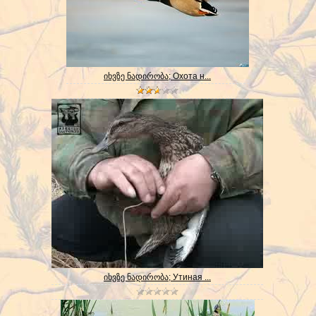
იხვზე ნადირობა; Охота н...
იხვზე ნადირობა; Утиная ...