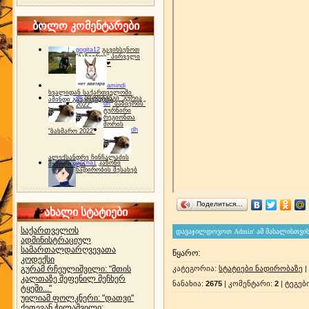
ბოლო კომენტარები
gogita12
გავიხსენოთ
"ბაზიერის" პირველი
ტურნირი ❤
amindi
ხვალიდან საქართველოში
dh
სპორტინგი "გურია
ამინდი გაუარესდება
dh
"ბაზიერის"
2022"
ტურნირი
რეგიონთა
შორის
dh
"ბახმარო 2022"
ალექსანდრე ჩინჩალაძის
gocha1
კანონი
მემორიალი
ნადირობის შესახებ
Поделиться…
ახალი სტატიები
საქართველოს
ადმინისტრაციულ
სამართალდარღვევათა
წყარო
:
კოდექსი
გურამ რჩეულიშვილი: "მთის
კატეგორია
:
სტატიები ნადირობაზე
|
კალთაზე შეფენილ მეჩხერ
ნანახია
:
2675
|
კომენტარი
:
2
|
ტეგებ
ტყეში..."
უილიამ ფოლკნერი: "დათვი"
ქეთევან ჭილაშვილი: