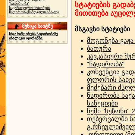
სტატიების გადაბ
"ნადირობა"
საქართველოს ობობები
მითითება აუცილ
ნადირობა(ნამდვილი ამბავი)
მუსიკა საიტზე
მსგავსი სტატიები
სხვა სიმღერებს ნადირობაზე
იხილავთ ფორუმში.
მოგონება-ვაჟა
ბათურა
კავკასიური შურთ
"ნადირობა"
კონვენცია გად
ფლორის სახეო
მეძებარი ძაღ
ნადირობა საქ
სანქციები
ჩემი "სეზონი" 
თებერვალში ნ
გ.რჩეულიშვილ
კურდღელი (მო