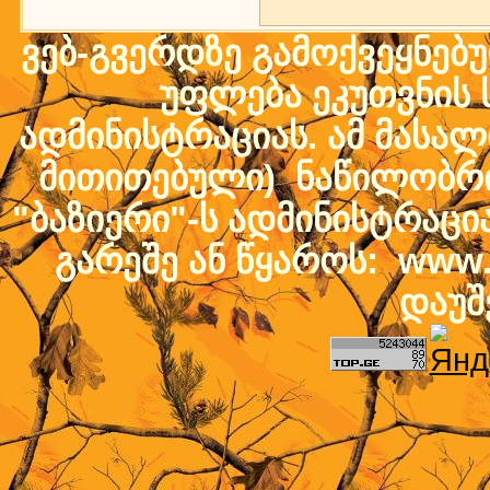
ვებ-გვერდზე გამოქვეყნებ
უფლება ეკუთვნის ს
ადმინისტრაციას. ამ მასალი
მითითებული) ნაწილობრივ
"ბაზიერი"-ს ადმინისტრაც
გარეშე ან წყაროს: www.b
დაუშ