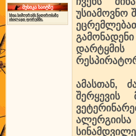
ჩვენს შინ
მუსიკა საიტზე
უსიამოვნო შ
სხვა სიმღერებს ნადირობაზე
იხილავთ ფორუმში.
ეცრემლებათ
გამონადენ
დარტყმის
რესპირატორ
ამასთან, 
შერყევის 
ვეტერინარ
ალერგიისა 
სინამდვი