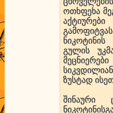
ცხოველების
ოთხფეხა მე
აქტიურები
გამოფიტვა
ნიკოტინის
გულის უკმ
მეცნიერებ
სიკვდილია
ზუსტად ისე
შინაური 
ნიკოტინისგ