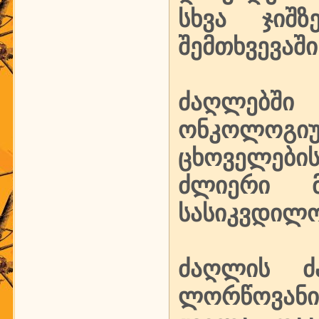
სხვა ჯიშ
შემთხვევაში
ძაღლებში
ონკოლოგიურ
ცხოველების
ძლიერი მ
სასიკვდილო
ძაღლის ძ
ლორწოვანი