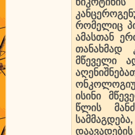
ნიკოტინ
კანცეროგ
რომელიც პ
ამასთან ერ
თანახმად 
მწეველი ა
აღენიშნ
ონკოლოგიუ
ისინი მწე
წლის მანძ
სამმაგდებ
დაავადების