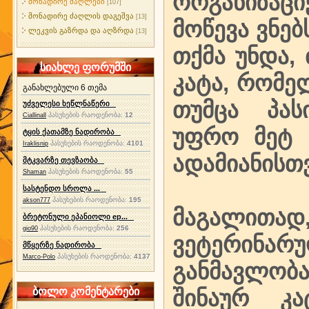
ორგანიზაც
მონადირე ძაღლები
[107]
მონადირე ძაღლის დაგეშვა
[13]
მოწევა ვნე
ლეკვის გაზრდა და აღზრდა
[13]
თქმა უნდა,
სიახლე ფორუმში
კატა, რომელ
განახლებული 6 თემა
თუმცა პას
უძველესი ხეწლნაწერი
პასუხების რაოდენობა:
12
Ciallinall
უფრო მეტ 
ტყის ქათამზე ნადირობა
პასუხების რაოდენობა:
4101
Iraklisnip
ადამიანისთვ
მტკვარზე თევზაობა
პასუხების რაოდენობა:
55
Shaman
სასტენდო სროლა ...
პასუხების რაოდენობა:
195
akson777
მაგალითა
ბრეტონული ეპანიოლი ep...
პასუხების რაოდენობა:
256
gio90
ვეტერინარუ
მწყერზე ნადირობა
პასუხების რაოდენობა:
4137
Marco-Polo
განმავლობაშ
ბოლო კომენტარები
შინაურ კ