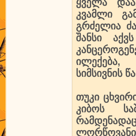
ყველა დაა
კვამლი გა
გრძელია ძ
შანსი აქვ
კანცეროგენ
ილექება,
სიმსივნის წ
თუკი ცხვირ
კიბოს სა
რამდენად
ლორწოვანი 