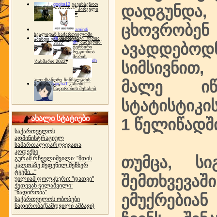
gogita12
გავიხსენოთ
დადგუნდა
"ბაზიერის" პირველი
ტურნირი ❤
ცხოვრობენ
amindi
ხვალიდან საქართველოში
dh
სპორტინგი "გურია
ამინდი გაუარესდება
dh
"ბაზიერის"
ავადდებ
2022"
ტურნირი
რეგიონთა
შორის
dh
"ბახმარო 2022"
სიმსივნით
ალექსანდრე ჩინჩალაძის
მალე იწვ
gocha1
კანონი
მემორიალი
ნადირობის შესახებ
სტატისტიკი
ახალი სტატიები
1 წელიწადშ
საქართველოს
ადმინისტრაციულ
სამართალდარღვევათა
კოდექსი
თუმცა, სი
გურამ რჩეულიშვილი: "მთის
კალთაზე შეფენილ მეჩხერ
ტყეში..."
შემთხვევა
უილიამ ფოლკნერი: "დათვი"
ქეთევან ჭილაშვილი:
"ნადირობა"
ემუქრებიან
საქართველოს ობობები
ნადირობა(ნამდვილი ამბავი)