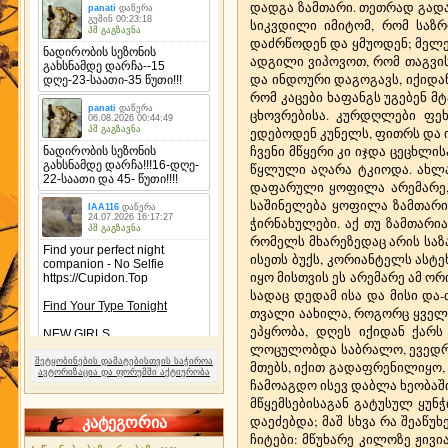
დადგა ზამთარი. თეთრად გადაი
სიკვდილი იმიტომ, რომ საზ
დაძრწოდენ და ყმუოდენ; მელე
ადგილი ვიპოვოთ, რომ თაგვის
და ინდოური დაგოგავს, იქიდან
რომ კაცები ხაფანგს უგებენ მ
ცხოვრებისა. კურდღლები ფე
ედებოდენ კუნელს, ფითრს და ი
ჩვენი მწყერი კი იჯდა ცეცხლი
წყლული აღარა ტკიოდა. ახლა
დაფარული ყოფილა არემარე, 
საშინელება ყოფილა ზამთარი!
ჭირნახულები. აქ თუ ზამთარია
რომელს მხარეზედაც არის საზა
ისეთს ბუქს, კორიანტელს ასტე
იყო მისთვის ეს არემარე ამ ორ
სადაც დედამ ისა და მისი და-
თვალი აახილა, როგორც ყველა
ეპყრობა, დღეს იქიდან ქარს
ლოცულობდა საბრალო, ევედრე
შეტყობინების დამატებისთვის საჭიროა
მთებს, იქით გადაფრენილიყო, 
ავტორიზაცია და ფორუმში აქტიურობა
ჩამოაგდო ისევ დაბლა ხეობა
მწყემსებისაგან გატუსულ ყუნჭ
დაეძებდა; მაშ სხვა რა შეაწ
კატეგორია
ჩიტები: მწუხარე კილოზე ჟივი