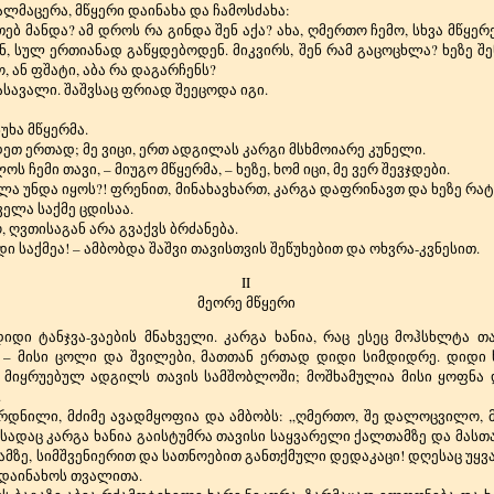
ლმაცერა, მწყერი დაინახა და ჩამოსძახა:
თებ მანდა? ამ დროს რა გინდა შენ აქა? ახა, ღმერთო ჩემო, სხვა მწყე
ნ, სულ ერთიანად გაწყდებოდენ. მიკვირს, შენ რამ გაცოცხლა? ხეზე შ
, ან ფშატი, აბა რა დაგარჩენს?
ასავალი. შაშვსაც ფრიად შეეცოდა იგი.
სუხა მწყერმა.
დეთ ერთად; მე ვიცი, ერთ ადგილას კარგი მსხმოიარე კუნელი.
ოს ჩემი თავი, – მიუგო მწყერმა, – ხეზე, ხომ იცი, მე ვერ შევჯდები.
ალა უნდა იყოს?! ფრენით, მინახავხართ, კარგა დაფრინავთ და ხეზე რა
ველა საქმე ცდისაა.
 ღვთისაგან არა გვაქვს ბრძანება.
 საქმეა! – ამბობდა შაშვი თავისთვის შეწუხებით და ოხვრა-კვნესით.
II
მეორე მწყერი
დიდი ტანჯვა-ვაების მნახველი. კარგა ხანია, რაც ესეც მოჰსხლტა 
ნი? – მისი ცოლი და შვილები, მათთან ერთად დიდი სიმდიდრე. დიდ
 მიყრუებულ ადგილს თავის სამშობლოში; მოშხამულია მისი ყოფნა დ
.
დნილი, მძიმე ავადმყოფია და ამბობს: „ღმერთო, შე დალოცვილო, მ
სადაც კარგა ხანია გაისტუმრა თავისი საყვარელი ქალთამზე და მასთ
ზე, სიმშვენიერით და სათნოებით განთქმული დედაკაცი! დღესაც უყვარ
 დაინახოს თვალითა.