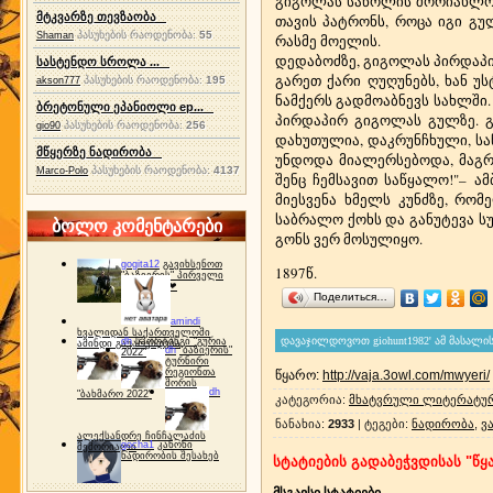
გიგოლას საწოლის შორიახლოს
მტკვარზე თევზაობა
თავის პატრონს, როცა იგი გულ
პასუხების რაოდენობა:
55
Shaman
რასმე მოელის.
დედაბოძზე, გიგოლას პირდაპირ
სასტენდო სროლა ...
გარეთ ქარი ღუღუნებს, ხან უს
პასუხების რაოდენობა:
195
akson777
ნამქერს გადმოაბნევს სახლში
ბრეტონული ეპანიოლი ep...
პირდაპირ გიგოლას გულზე. გი
პასუხების რაოდენობა:
256
gio90
დახუთულია, დაკრუნჩხული, საწ
მწყერზე ნადირობა
უნდოდა მიალერსებოდა, მაგრა
პასუხების რაოდენობა:
4137
Marco-Polo
შენც ჩემსავით საწყალო!"– ა
მიესვენა ხმელს კუნძზე, რო
საბრალო ქოხს და განუტევა სუ
ბოლო კომენტარები
გონს ვერ მოსულიყო.
gogita12
გავიხსენოთ
1897წ.
"ბაზიერის" პირველი
ტურნირი ❤
Поделиться…
amindi
ხვალიდან საქართველოში
dh
სპორტინგი "გურია
ამინდი გაუარესდება
dh
"ბაზიერის"
2022"
ტურნირი
რეგიონთა
წყარო
:
http://vaja.3owl.com/mwyeri/
შორის
dh
"ბახმარო 2022"
კატეგორია
:
მხატვრული ლიტერატურ
ნანახია
:
2933
|
ტეგები
:
ნადირობა
,
ვ
ალექსანდრე ჩინჩალაძის
gocha1
კანონი
მემორიალი
ნადირობის შესახებ
სტატიების გადაბეჭვდისას "წყა