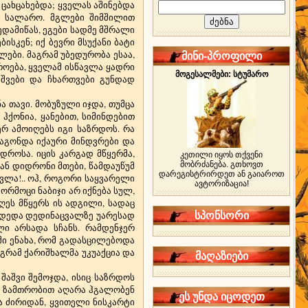
ცახცახებდა; ყველას აშინებდა
ი სალარო. მგლები შიმშილით
დამიწას, ეგები სადმე მშრალი
სკენ; იქ ბევრი მსუქანი ბატი
ლები. მაგრამ უბედურობა ესაა,
მინი-პროფილი
როება, ყველამ ისწავლა ყადრი
მოგესალმები: სტუმარო
შვები და ჩხართვები გუნდად
ა თავი. მობუზული იჯდა, თუმცა
ქონია, ყანებით, სიმინდებით
რ ამოიღებს იგი საზრდოს. რა
ოაგონდა იქაური მინდვრები და
დროსა. იცის კარგად მწყერმა,
კეთილი იყოს თქვენი
ლან დიდრონი მთები, წამდაუწუმ
მობრძანება. გთხოვთ
დარეგისტრირდეთ ან გაიაროთ
სვლა!.. ოჰ, როგორი საყვარელი
ავტორიზაცია!
 ორმოცი ნაბიჯი არ იქნება სულ,
დღეს მწყერს ის ადგილი, სადაც
 დედა დედინაცვალზე უარესად
სპონსორი
ლი არსადა სჩანს. რამდენჯერ
ი ენახა, რომ გადასცილებოდა
აგრამ ქარიშხალმა უკუაქცია და
მაღაზიები
 შაშვი შემოჯდა, ისიც საზრდოს
ა? ზამთრობით აღარა ჰგალობენ
ეს უნდა იცოდეთ
მა ძირიდან, ყვითელი ნისკარტი