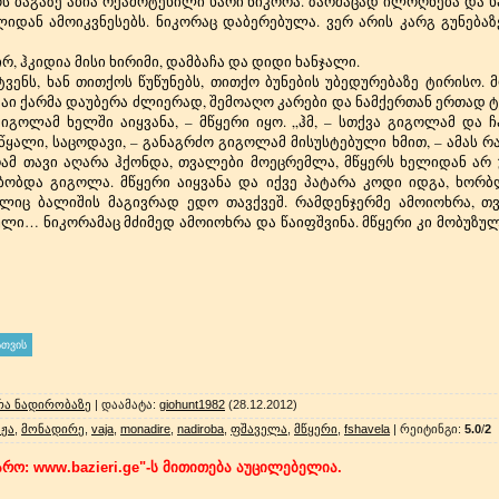
 ბაგაზე აბია რქამოტეხილი ხარი ნიკორა. ზარმაცად ილოღნება და 
იდან ამოიკვნესებს. ნიკორაც დაბერებულა. ვერ არის კარგ გუნებაზე
, ჰკიდია მისი ხირიმი, დამბაჩა და დიდი ხანჯალი.
ტვენს, ხან თითქოს წუწუნებს, თითქო ბუნების უბედურებაზე ტირისო.
. აი ქარმა დაუბერა ძლიერად, შემოაღო კარები და ნამქერთან ერთად
გოლამ ხელში აიყვანა, – მწყერი იყო. „ჰმ, – სთქვა გიგოლამ და ჩ
ყალი, საცოდავი, – განაგრძო გიგოლამ მისუსტებული ხმით, – ამას რ
მ თავი აღარა ჰქონდა, თვალები მოეცრემლა, მწყერს ხელიდან არ უ
მბობდა გიგოლა. მწყერი აიყვანა და იქვე პატარა კოდი იდგა, ხორბლ
მელიც ბალიშის მაგივრად ედო თავქვეშ. რამდენჯერმე ამოიოხრა, 
ლი… ნიკორამაც მძიმედ ამოიოხრა და წაიფშვინა. მწყერი კი მობუზულ
ა ნადირობაზე
|
დაამატა
:
giohunt1982
(28.12.2012)
აჟა
,
მონადირე
,
vaja
,
monadire
,
nadiroba
,
ფშაველა
,
მწყერი
,
fshavela
|
რეიტინგი
:
5.0
/
2
რო: www.bazieri.ge"-ს მითითება აუცილებელია.