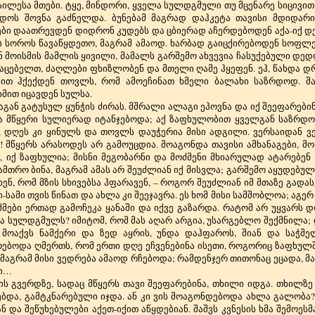
ლესა მთები. ტყე, მინდორი, ყველა სულდგმული თუ მცენარე სიცივით 
რდოს შოვნა გაძნელდა. ბუნებამ მაგრად დაჰკეტა თავისი მდიდარ
ბი დაათრევდენ დიდრონ კუდებს და ცბიერად აჩერდებოდენ აქა-იქ დე
 სოროს წავაწყდეთო, მაგრამ ამაოდ. ხარბად გაიცქირებოდენ სოფლები
 მოისმის მამლის ყივილი, მამალს გარშემო ახვევია ჩასუქებული დედ
ტაცებელთ, ძაღლები ფხიზლობენ და მთელი ღამე ჰყეფენ. ეჰ, წახდა დ
ხით ჰქექდენ თოვლს, რომ ამოეჩინათ ხმელი ბალახი საზრდოდ. შა
მით იცავდენ სულსა.
საგან გატუსულ ყუნჭის ძირას. მშრალი ალაგი ეპოვნა და იქ შეეფარებინ
 მწყერი სულიერად იტანჯებოდა; აქ ზაფხულობით ყველგან საზრდო ჰ
დღეს კი ყინულს და თოვლს დაუჭერია მისი ადგილი. ვერსაიდან ვე
 მწყერს არასოდეს არ გამოუცდია. მოაგონდა თავისი ამხანაგები, მ
, იქ ზაფხულია; მისნი მეგობარნი და მოძმენი მხიარულად ატარებენ 
მთრო ბინა, მაგრამ ამას არ შეუძლიან იქ მისვლა; გარშემო აყუდებუ
ხენ, რომ მზის სხივებსა ჰფარავენ, – როგორ შეუძლიან იმ მთაზე გადა
ი-სამი თვის წინათ და ახლა კი შეეჯავრა. ეს ხომ მისი სამშობლოა; აგერ
ძმები ერთად გამოჩეკა ყანაში და იქვე გაზარდა. რატომ არ უყვარს 
 სულდგმულს? იმიტომ, რომ მას აღარ არგია, უსარგებლო შექმნილა;
 მოაქვს ნამქერი და ზედ აყრის, უნდა დაჰფაროს, შიან და საჭმე
ბოდა ღმერთს, რომ ერთი დღე ეჩვენებინა ისეთი, როგორიც ზაფხულშ
მაგრამ მისი ვედრება ამაოდ რჩებოდა; რამდენჯერ თითონაც ეცადა, მ
ში…
ის გვერდზე, სადაც მწყერს თავი შეეფარებინა, თხილი იდგა. თხილზე
უხებდა, გამტკნარებული იჯდა. ან კი ვის მოაგონდებოდა ახლა გალობ
ან და შეწუხებულები აქეთ-იქით აწყდებიან. შაშვს კვნესის ხმა შემოეს