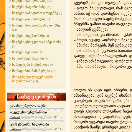
წიგნები ბაზიერობაზე
[10]
გვერდზე მიიღო, თვალები დააა
წიგნები ნადირობაზე
– გოგო, შე საცოდავო, რას აკე
[20]
ხანია. აქ რომ დარჩენილიყვნე
წიგნები სანადირო თოფებზე
[8]
რომ ან კუნელი სადმე მოჰკენკო
წიგნები ცივ იარაღზე
[1]
მწყერმა უამბო თავისი თავგად
წიგნები მონადირე ძაღლებზე
– ძალიან გემშევა?
[12]
– ოჰ, ძალიან, და-ძმობამ, – უპა
წიგნები თევზაობაზე
[4]
– მოდი, ეცადე, აფრინდი, წავი
წიგნები ცხოველთა სამყაროზე
– ჰმ, რას მარგებს, შენ გენაცვალ
[5]
– ოჰ, მართლა. ეგ რაღა ხათაბ
წიგნები ბუნებაზე
[2]
გაბედე. იქნება არ ცდილხარ. ყ
სხვადასხვა წიგნები
[64]
– ჯიშად არ მოგვიდის, დობილო,
ნაწყვეტები წიგნებიდან
[9]
– ჰმ… ხათაბალა… როგორი ცუდი
მონადირის ჩანაწერები
[27]
მხატვრული ლიტერატურა
ნადირობაზე
[44]
ხოლო ის კაცი იყო, ხნიერი, 
ამხანაგებს. ვინ იყვნენ ისი
სიახლე ფორუმში
ცხოვრებს თავის სახლში, ერთ
„უიღბლო, უდოვლათო კაციაო"
განახლებული 6 თემა
დღეს გიგოლა ლოგინად ჩავარ
უძველესი ხეწლნაწერი
მოსწადებია იქ გადასახლდეს, 
პასუხების რაოდენობა:
12
Ciallinall
როგორ უყვარდა თავისი ქალთამ
ტყის ქათამზე ნადირობა
საიქიოს მაინც, ერთხელ კიდევ
პასუხების რაოდენობა:
4101
Iraklisnip