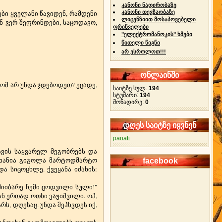
კანონი ნადირობაზე
რები ყველანი წავიდენ, რამდენი
კანონი თევზაობაზე
ლიცენზიით მოსაპოვებელი
ენ ვერ შეფრინდები, საცოდავო,
ფრინველები
"ელექტრომანოკის" ხმები
წითელი წიგნი
არ ესროლოთ!!!
ონლაინში
ტომ არ უნდა ჯდებოდეთ? ეცადე,
საიტზე სულ:
194
სტუმარი:
194
მონადირე:
0
დღეს საიტზე იყვნენ
panati
თავის საყვარელ მეგობრებს და
ი ხანია გიგოლა მარტოდმარტო
facebook
ა სიცოცხლე. ქვეყანა იძახის:
იიბარე ჩემი ცოდვილი სული!"
ან ერთად ოთხი ვაჟიშვილი. ოჰ,
ს, დღესაც. უნდა შეჰხვდეს იქ,