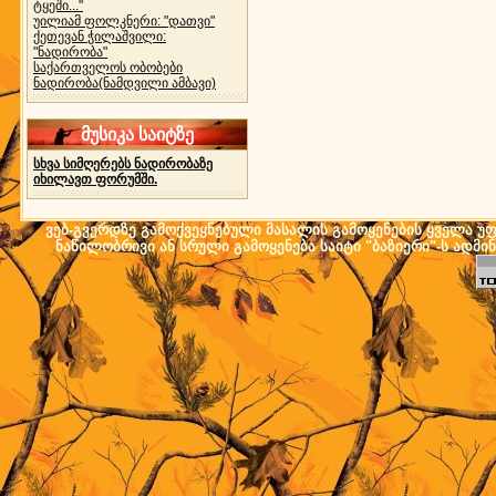
ტყეში..."
უილიამ ფოლკნერი: "დათვი"
ქეთევან ჭილაშვილი:
"ნადირობა"
საქართველოს ობობები
ნადირობა(ნამდვილი ამბავი)
მუსიკა საიტზე
სხვა სიმღერებს ნადირობაზე
იხილავთ ფორუმში.
ვებ-გვერდზე გამოქვეყნებული მასალის გამოყენების ყველა უფლ
ნაწილობრივი ან სრული გამოყენება საიტი "ბაზიერი"-ს ადმი