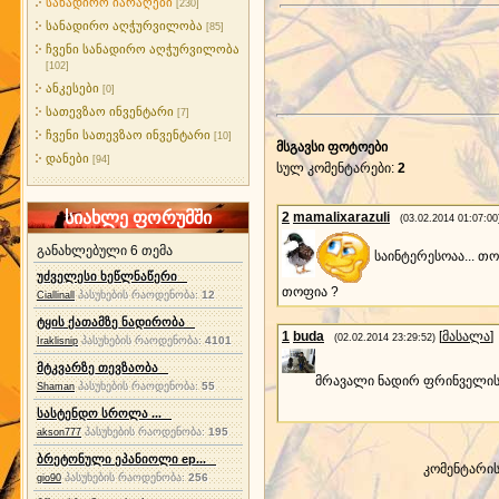
სანადირო იარაღები
[230]
სანადირო აღჭურვილობა
[85]
ჩვენი სანადირო აღჭურვილობა
[102]
ანკესები
[0]
სათევზაო ინვენტარი
[7]
ჩვენი სათევზაო ინვენტარი
[10]
მსგავსი ფოტოები
დანები
[94]
სულ კომენტარები
:
2
სიახლე ფორუმში
2
mamalixarazuli
(03.02.2014 01:07:00
განახლებული 6 თემა
საინტერესოაა... თ
უძველესი ხეწლნაწერი
თოფია ?
პასუხების რაოდენობა:
12
Ciallinall
ტყის ქათამზე ნადირობა
1
buda
[
მასალა
]
(02.02.2014 23:29:52)
პასუხების რაოდენობა:
4101
Iraklisnip
მტკვარზე თევზაობა
მრავალი ნადირ ფრინველის
პასუხების რაოდენობა:
55
Shaman
სასტენდო სროლა ...
პასუხების რაოდენობა:
195
akson777
ბრეტონული ეპანიოლი ep...
კომენტარი
პასუხების რაოდენობა:
256
gio90