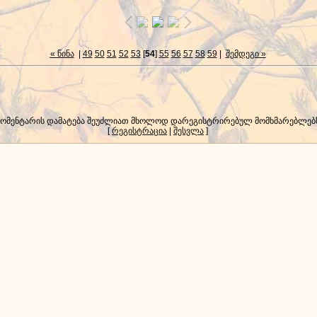
« წინა
|
49
50
51
52
53
[
54
]
55
56
57
58
59
|
შემდეგი »
კომენტარის დამატება შეუძლიათ მხოლოდ დარეგისტრირებულ მომხმარებლებ
[
რეგისტრაცია
|
შესვლა
]