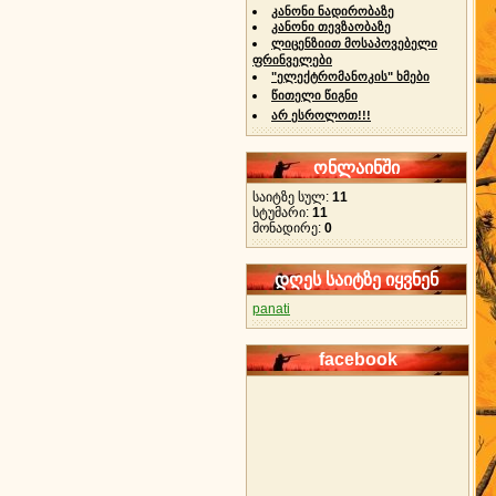
კანონი ნადირობაზე
კანონი თევზაობაზე
ლიცენზიით მოსაპოვებელი
ფრინველები
"ელექტრომანოკის" ხმები
წითელი წიგნი
არ ესროლოთ!!!
ონლაინში
საიტზე სულ:
11
სტუმარი:
11
მონადირე:
0
დღეს საიტზე იყვნენ
panati
facebook