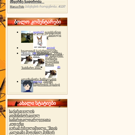
მწყერზე ნადირობა
პასუხების რაოდენობა:
4137
Marco-Polo
ბოლო კომენტარები
gogita12
გავიხსენოთ
"ბაზიერის" პირველი
ტურნირი ❤
amindi
ხვალიდან საქართველოში
dh
სპორტინგი "გურია
ამინდი გაუარესდება
dh
"ბაზიერის"
2022"
ტურნირი
რეგიონთა
შორის
dh
"ბახმარო 2022"
ალექსანდრე ჩინჩალაძის
gocha1
კანონი
მემორიალი
ნადირობის შესახებ
ახალი სტატიები
საქართველოს
ადმინისტრაციულ
სამართალდარღვევათა
კოდექსი
გურამ რჩეულიშვილი: "მთის
კალთაზე შეფენილ მეჩხერ