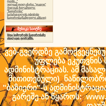
ტყეში..."
უილიამ ფოლკნერი: "დათვი"
ქეთევან ჭილაშვილი:
"ნადირობა"
საქართველოს ობობები
ნადირობა(ნამდვილი ამბავი)
მუსიკა საიტზე
სხვა სიმღერებს ნადირობაზე
იხილავთ ფორუმში.
ვებ-გვერდზე გამოქვეყნებ
უფლება ეკუთვნის ს
ადმინისტრაციას. ამ მასალი
მითითებული) ნაწილობრივ
"ბაზიერი"-ს ადმინისტრაც
გარეშე ან წყაროს: www.b
დაუშ