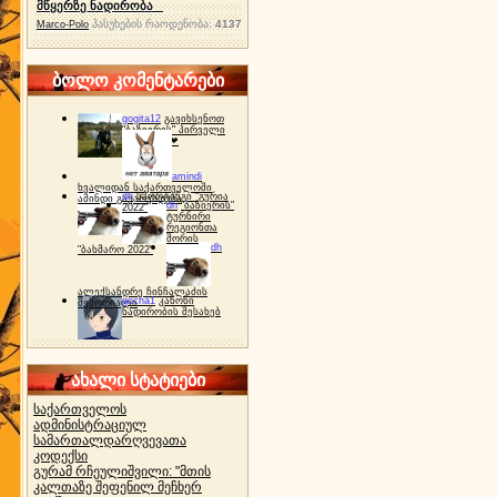
მწყერზე ნადირობა
პასუხების რაოდენობა:
4137
Marco-Polo
ბოლო კომენტარები
gogita12
გავიხსენოთ
"ბაზიერის" პირველი
ტურნირი ❤
amindi
ხვალიდან საქართველოში
dh
სპორტინგი "გურია
ამინდი გაუარესდება
dh
"ბაზიერის"
2022"
ტურნირი
რეგიონთა
შორის
dh
"ბახმარო 2022"
ალექსანდრე ჩინჩალაძის
gocha1
კანონი
მემორიალი
ნადირობის შესახებ
ახალი სტატიები
საქართველოს
ადმინისტრაციულ
სამართალდარღვევათა
კოდექსი
გურამ რჩეულიშვილი: "მთის
კალთაზე შეფენილ მეჩხერ