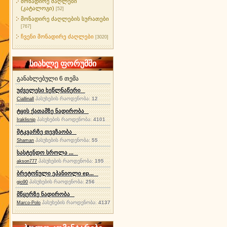
მონადირე ძაღლები
(კატალოგი)
[52]
მონადირე ძაღლების სურათები
[767]
ჩვენი მონადირე ძაღლები
[3020]
სიახლე ფორუმში
განახლებული 6 თემა
უძველესი ხეწლნაწერი
პასუხების რაოდენობა:
12
Ciallinall
ტყის ქათამზე ნადირობა
პასუხების რაოდენობა:
4101
Iraklisnip
მტკვარზე თევზაობა
პასუხების რაოდენობა:
55
Shaman
სასტენდო სროლა ...
პასუხების რაოდენობა:
195
akson777
ბრეტონული ეპანიოლი ep...
პასუხების რაოდენობა:
256
gio90
მწყერზე ნადირობა
პასუხების რაოდენობა:
4137
Marco-Polo