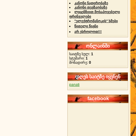
კანონი ნადირობაზე
კანონი თევზაობაზე
ლიცენზიით მოსაპოვებელი
ფრინველები
"ელექტრომანოკის" ხმები
წითელი წიგნი
არ ესროლოთ!!!
ონლაინში
საიტზე სულ:
1
სტუმარი:
1
მონადირე:
0
დღეს საიტზე იყვნენ
panati
facebook