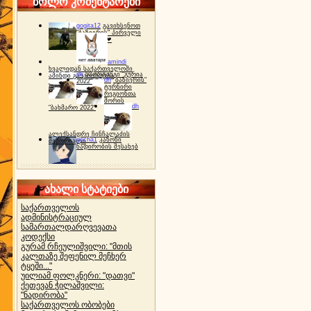
ბოლო კომენტარები
gogita12
გავიხსენოთ
"ბაზიერის" პირველი
ტურნირი ❤
amindi
ხვალიდან საქართველოში
dh
სპორტინგი "გურია
ამინდი გაუარესდება
dh
"ბაზიერის"
2022"
ტურნირი
რეგიონთა
შორის
dh
"ბახმარო 2022"
ალექსანდრე ჩინჩალაძის
gocha1
კანონი
მემორიალი
ნადირობის შესახებ
ახალი სტატიები
საქართველოს
ადმინისტრაციულ
სამართალდარღვევათა
კოდექსი
გურამ რჩეულიშვილი: "მთის
კალთაზე შეფენილ მეჩხერ
ტყეში..."
უილიამ ფოლკნერი: "დათვი"
ქეთევან ჭილაშვილი:
"ნადირობა"
საქართველოს ობობები