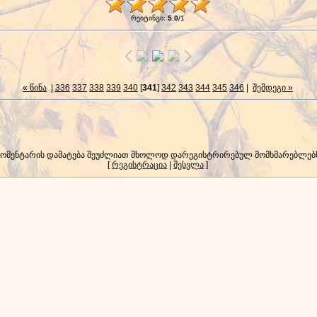
რეიტინგი
:
5.0
/
1
« წინა
|
336
337
338
339
340
[
341
]
342
343
344
345
346
|
შემდეგი »
კომენტარის დამატება შეუძლიათ მხოლოდ დარეგისტრირებულ მომხმარებლებ
[
რეგისტრაცია
|
შესვლა
]