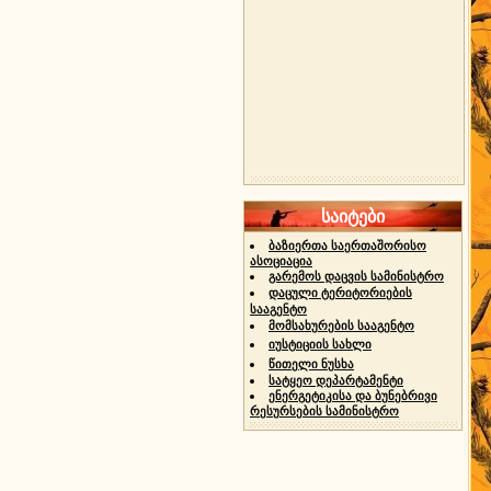
საიტები
ბაზიერთა საერთაშორისო
ასოციაცია
გარემოს დაცვის სამინისტრო
დაცული ტერიტორიების
სააგენტო
მომსახურების სააგენტო
იუსტიციის სახლი
წითელი ნუსხა
სატყეო დეპარტამენტი
ენერგეტიკისა და ბუნებრივი
რესურსების სამინისტრო