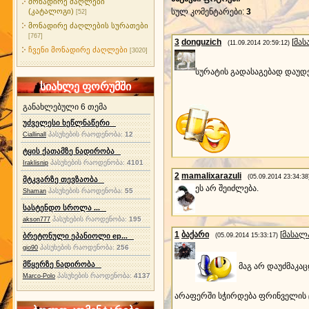
მონადირე ძაღლები
(კატალოგი)
სულ კომენტარები
:
3
[52]
მონადირე ძაღლების სურათები
[767]
3
donguzich
[
მას
(11.09.2014 20:59:12)
ჩვენი მონადირე ძაღლები
[3020]
სურატის გადასაგებად დაუდე
სიახლე ფორუმში
განახლებული 6 თემა
უძველესი ხეწლნაწერი
პასუხების რაოდენობა:
12
Ciallinall
ტყის ქათამზე ნადირობა
პასუხების რაოდენობა:
4101
Iraklisnip
2
mamalixarazuli
(05.09.2014 23:34:38
მტკვარზე თევზაობა
ეს არ შეიძლება.
პასუხების რაოდენობა:
55
Shaman
სასტენდო სროლა ...
პასუხების რაოდენობა:
195
akson777
1
ბაქარი
[
მასალ
ბრეტონული ეპანიოლი ep...
(05.09.2014 15:33:17)
პასუხების რაოდენობა:
256
gio90
მწყერზე ნადირობა
მაგ არ დაუძმაკა
პასუხების რაოდენობა:
4137
Marco-Polo
არაფერში სჭირდება ფრინველის ცო