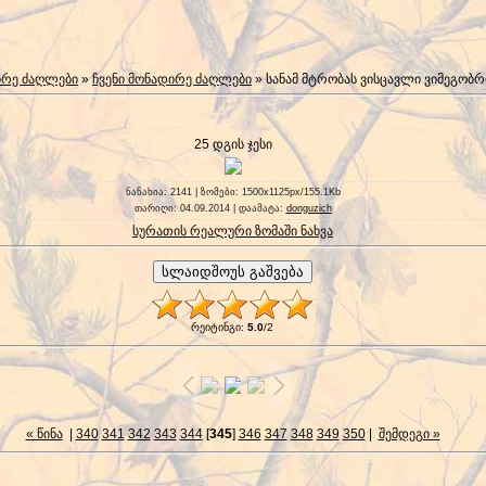
ირე ძაღლები
»
ჩვენი მონადირე ძაღლები
» სანამ მტრობას ვისცავლი ვიმეგობ
25 დგის ჯესი
ნანახია
: 2141 |
ზომები
: 1500x1125px/155.1Kb
თარიღი
: 04.09.2014 |
დაამატა
:
donguzich
სურათის რეალური ზომაში ნახვა
რეიტინგი
:
5.0
/
2
« წინა
|
340
341
342
343
344
[
345
]
346
347
348
349
350
|
შემდეგი »