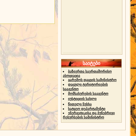
საიტები
ბაზიერთა საერთაშორისო
ასოციაცია
გარემოს დაცვის სამინისტრო
დაცული ტერიტორიების
სააგენტო
მომსახურების სააგენტო
იუსტიციის სახლი
წითელი ნუსხა
სატყეო დეპარტამენტი
ენერგეტიკისა და ბუნებრივი
რესურსების სამინისტრო