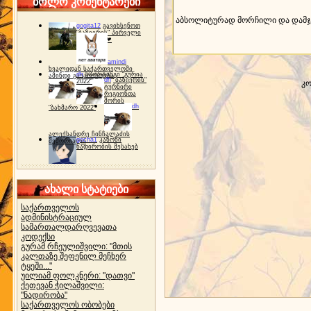
ბოლო კომენტარები
აბსოლიტურად მორჩილი და დამჯ
gogita12
გავიხსენოთ
"ბაზიერის" პირველი
ტურნირი ❤
amindi
ხვალიდან საქართველოში
dh
სპორტინგი "გურია
ამინდი გაუარესდება
dh
"ბაზიერის"
2022"
კო
ტურნირი
რეგიონთა
შორის
dh
"ბახმარო 2022"
ალექსანდრე ჩინჩალაძის
gocha1
კანონი
მემორიალი
ნადირობის შესახებ
ახალი სტატიები
საქართველოს
ადმინისტრაციულ
სამართალდარღვევათა
კოდექსი
გურამ რჩეულიშვილი: "მთის
კალთაზე შეფენილ მეჩხერ
ტყეში..."
უილიამ ფოლკნერი: "დათვი"
ქეთევან ჭილაშვილი:
"ნადირობა"
საქართველოს ობობები