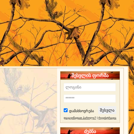
შესვლის ფორმა
დამახსოვრება
დაგავიწყდათ პაროლი?
|
რეგისტრაცია
ძებნა