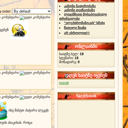
კანონი ნადირობაზე
კანონი თევზაობაზე
 order:
ლიცენზიით მოსაპოვებელი
ფრინველები
"ელექტრომანოკის" ხმები
წითელი წიგნი
ცყებენ
არ ესროლოთ!!!
ონლაინში
საიტზე სულ:
18
სტუმარი:
18
მონადირე:
0
დღეს საიტზე იყვნენ
panati
facebook
ისე მასეთ პატარა ლეკვს
ვის ასაკისას. როცა