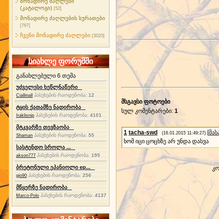
მონადირე ძაღლები
(კატალოგი)
[52]
მონადირე ძაღლების სურათები
[767]
ჩვენი მონადირე ძაღლები
[3020]
სიახლე ფორუმში
განახლებული 6 თემა
უძველესი ხეწლნაწერი
პასუხების რაოდენობა:
12
Ciallinall
მსგავსი ფოტოები
ტყის ქათამზე ნადირობა
სულ კომენტარები
:
1
პასუხების რაოდენობა:
4101
Iraklisnip
მტკვარზე თევზაობა
1
tacha-swd
[
მა
(16.01.2015 11:49:27)
პასუხების რაოდენობა:
55
Shaman
ხომ იცი ცოცხზე არ უნდა დასვა
სასტენდო სროლა ...
პასუხების რაოდენობა:
195
akson777
ბრეტონული ეპანიოლი ep...
კო
პასუხების რაოდენობა:
256
gio90
მწყერზე ნადირობა
პასუხების რაოდენობა:
4137
Marco-Polo