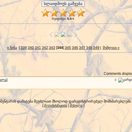
რეიტინგი
:
5.0
/
4
« წინა
|
339
340
341
342
343
[
344
]
345
346
347
348
349
|
შემდეგი »
Comments display
სალა
]
0
მენტარის დამატება შეუძლიათ მხოლოდ დარეგისტრირებულ მომხმარებლებს
[
რეგისტრაცია
|
შესვლა
]