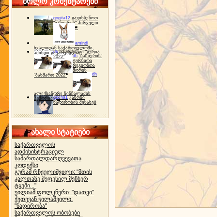
ბოლო კომენტარები
gogita12
გავიხსენოთ
"ბაზიერის" პირველი
ტურნირი ❤
amindi
ხვალიდან საქართველოში
dh
სპორტინგი "გურია
ამინდი გაუარესდება
dh
"ბაზიერის"
2022"
ტურნირი
რეგიონთა
შორის
dh
"ბახმარო 2022"
ალექსანდრე ჩინჩალაძის
gocha1
კანონი
მემორიალი
ნადირობის შესახებ
ახალი სტატიები
საქართველოს
ადმინისტრაციულ
სამართალდარღვევათა
კოდექსი
გურამ რჩეულიშვილი: "მთის
კალთაზე შეფენილ მეჩხერ
ტყეში..."
უილიამ ფოლკნერი: "დათვი"
ქეთევან ჭილაშვილი:
"ნადირობა"
საქართველოს ობობები