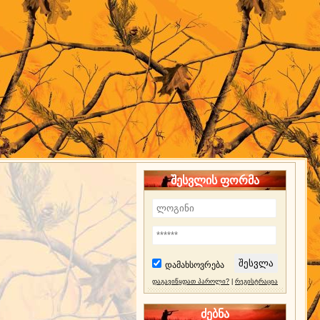
შესვლის ფორმა
დამახსოვრება
დაგავიწყდათ პაროლი?
|
რეგისტრაცია
ძებნა