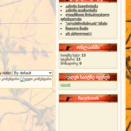
კანონი ნადირობაზე
კანონი თევზაობაზე
ლიცენზიით მოსაპოვებელი
ფრინველები
"ელექტრომანოკის" ხმები
წითელი წიგნი
არ ესროლოთ!!!
ონლაინში
საიტზე სულ:
13
სტუმარი:
13
მონადირე:
0
 order:
დღეს საიტზე იყვნენ
panati
facebook