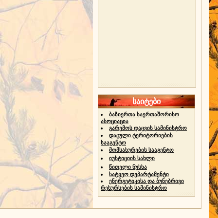
საიტები
ბაზიერთა საერთაშორისო
ასოციაცია
გარემოს დაცვის სამინისტრო
დაცული ტერიტორიების
სააგენტო
მომსახურების სააგენტო
იუსტიციის სახლი
წითელი ნუსხა
სატყეო დეპარტამენტი
ენერგეტიკისა და ბუნებრივი
რესურსების სამინისტრო