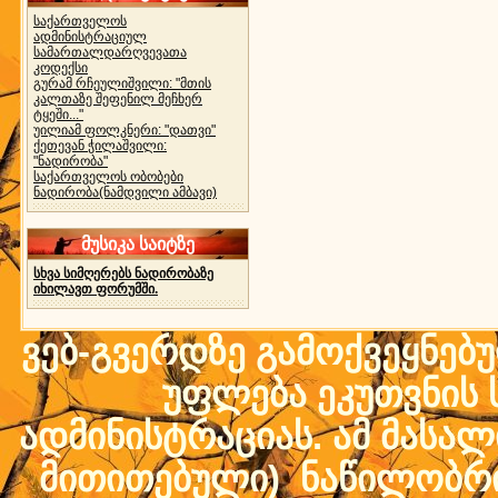
საქართველოს
ადმინისტრაციულ
სამართალდარღვევათა
კოდექსი
გურამ რჩეულიშვილი: "მთის
კალთაზე შეფენილ მეჩხერ
ტყეში..."
უილიამ ფოლკნერი: "დათვი"
ქეთევან ჭილაშვილი:
"ნადირობა"
საქართველოს ობობები
ნადირობა(ნამდვილი ამბავი)
მუსიკა საიტზე
სხვა სიმღერებს ნადირობაზე
იხილავთ ფორუმში.
ვებ-გვერდზე გამოქვეყნებ
უფლება ეკუთვნის ს
ადმინისტრაციას. ამ მასალი
მითითებული) ნაწილობრივ