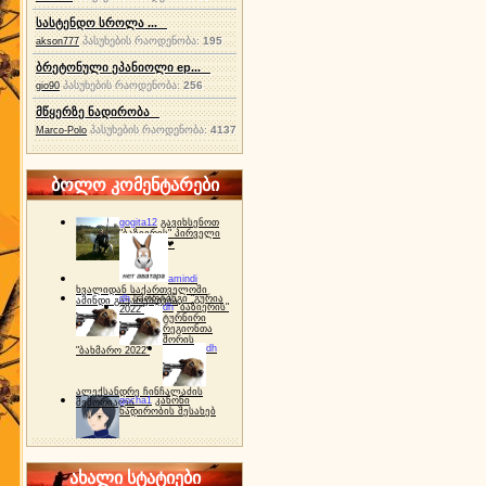
სასტენდო სროლა ...
პასუხების რაოდენობა:
195
akson777
ბრეტონული ეპანიოლი ep...
პასუხების რაოდენობა:
256
gio90
მწყერზე ნადირობა
პასუხების რაოდენობა:
4137
Marco-Polo
ბოლო კომენტარები
gogita12
გავიხსენოთ
"ბაზიერის" პირველი
ტურნირი ❤
amindi
ხვალიდან საქართველოში
dh
სპორტინგი "გურია
ამინდი გაუარესდება
dh
"ბაზიერის"
2022"
ტურნირი
რეგიონთა
შორის
dh
"ბახმარო 2022"
ალექსანდრე ჩინჩალაძის
gocha1
კანონი
მემორიალი
ნადირობის შესახებ
ახალი სტატიები