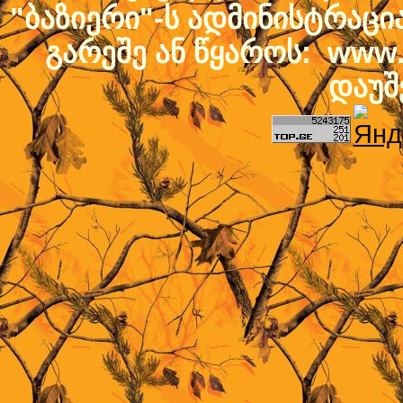
"ბაზიერი"-ს ადმინისტრაც
გარეშე ან წყაროს: www.b
დაუშ