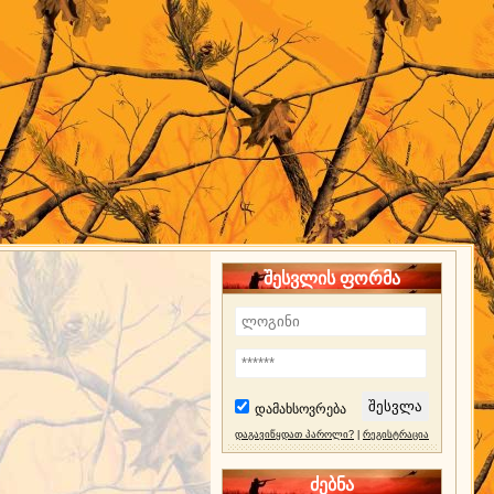
შესვლის ფორმა
დამახსოვრება
დაგავიწყდათ პაროლი?
|
რეგისტრაცია
ძებნა