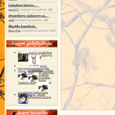
სასტენდო სროლა ...
პასუხების რაოდენობა:
195
akson777
ბრეტონული ეპანიოლი ep...
პასუხების რაოდენობა:
256
gio90
მწყერზე ნადირობა
პასუხების რაოდენობა:
4137
Marco-Polo
ბოლო კომენტარები
gogita12
გავიხსენოთ
"ბაზიერის" პირველი
ტურნირი ❤
amindi
ხვალიდან საქართველოში
dh
სპორტინგი "გურია
ამინდი გაუარესდება
dh
"ბაზიერის"
2022"
ტურნირი
რეგიონთა
შორის
dh
"ბახმარო 2022"
ალექსანდრე ჩინჩალაძის
gocha1
კანონი
მემორიალი
ნადირობის შესახებ
ახალი სტატიები