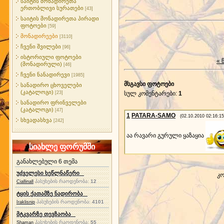
საიტის მონადირეთა
ერთობლივი სურათები
[43]
საიტის მონადირეთა პირადი
ფოტოები
[59]
მონადირეები
[3110]
ჩვენი შვილები
[96]
ისტორიული ფოტოები
« 
(მონადირული)
[46]
ჩვენი ნანადირევი
[1985]
მსგავსი ფოტოები
სანადირო ცხოველები
(კატალოგი)
[23]
სულ კომენტარები
:
1
სანადირო ფრინველები
(კატალოგი)
[47]
1
PATARA-SAMO
(02.10.2010 02:16:15
სხვადასხვა
[242]
აა რავარი გურული ყაზაყია
სიახლე ფორუმში
განახლებული 6 თემა
უძველესი ხეწლნაწერი
კო
პასუხების რაოდენობა:
12
Ciallinall
ტყის ქათამზე ნადირობა
პასუხების რაოდენობა:
4101
Iraklisnip
მტკვარზე თევზაობა
პასუხების რაოდენობა:
55
Shaman