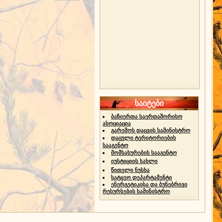
საიტები
ბაზიერთა საერთაშორისო
ასოციაცია
გარემოს დაცვის სამინისტრო
დაცული ტერიტორიების
სააგენტო
მომსახურების სააგენტო
იუსტიციის სახლი
წითელი ნუსხა
სატყეო დეპარტამენტი
ენერგეტიკისა და ბუნებრივი
რესურსების სამინისტრო