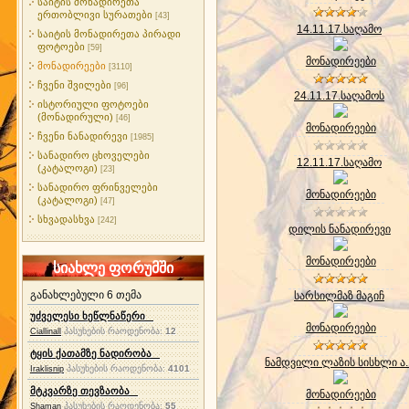
საიტის მონადირეთა
ერთობლივი სურათები
[43]
14.11.17.საღამო
საიტის მონადირეთა პირადი
ფოტოები
[59]
მონადირეები
მონადირეები
[3110]
ჩვენი შვილები
[96]
24.11.17.საღამოს
ისტორიული ფოტოები
(მონადირული)
[46]
მონადირეები
ჩვენი ნანადირევი
[1985]
სანადირო ცხოველები
12.11.17.საღამო
(კატალოგი)
[23]
სანადირო ფრინველები
მონადირეები
(კატალოგი)
[47]
სხვადასხვა
[242]
დილის ნანადირევი
მონადირეები
სიახლე ფორუმში
განახლებული 6 თემა
სარსილმაზ მაგიჩ
უძველესი ხეწლნაწერი
მონადირეები
პასუხების რაოდენობა:
12
Ciallinall
ტყის ქათამზე ნადირობა
ნამდვილი ლაზის სისხლი ა..
პასუხების რაოდენობა:
4101
Iraklisnip
მტკვარზე თევზაობა
მონადირეები
პასუხების რაოდენობა:
55
Shaman