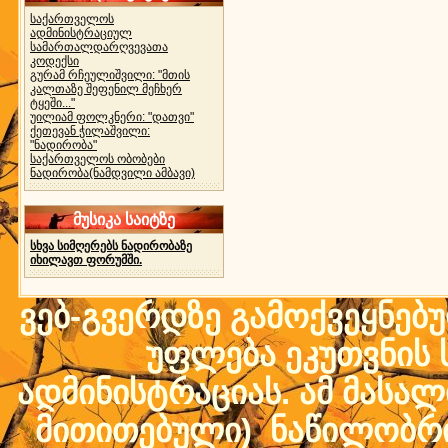
საქართველოს
ადმინისტრაციულ
სამართალდარღვევათა
კოდექსი
გურამ რჩეულიშვილი: "მთის
კალთაზე შეფენილ მეჩხერ
ტყეში..."
უილიამ ფოლკნერი: "დათვი"
ქეთევან ჭილაშვილი:
"ნადირობა"
საქართველოს ობობები
ნადირობა(ნამდვილი ამბავი)
მუსიკა საიტზე
სხვა სიმღერებს ნადირობაზე
იხილავთ ფორუმში.
ვებ-გვერდზე გამოქვეყნებ
უფლება ეკუთვნის ს
ადმინისტრაციას. ამ მასალი
მითითებული) ნაწილობრივ