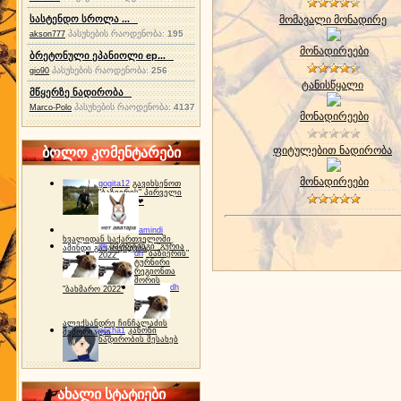
სასტენდო სროლა ...
მომავალი მონადირე
პასუხების რაოდენობა:
195
akson777
მონადირეები
ბრეტონული ეპანიოლი ep...
პასუხების რაოდენობა:
256
gio90
ტანისწყალი
მწყერზე ნადირობა
პასუხების რაოდენობა:
4137
Marco-Polo
მონადირეები
ფიტულებით ნადირობა
ბოლო კომენტარები
მონადირეები
gogita12
გავიხსენოთ
"ბაზიერის" პირველი
ტურნირი ❤
amindi
ხვალიდან საქართველოში
dh
სპორტინგი "გურია
ამინდი გაუარესდება
dh
"ბაზიერის"
2022"
ტურნირი
რეგიონთა
შორის
dh
"ბახმარო 2022"
ალექსანდრე ჩინჩალაძის
gocha1
კანონი
მემორიალი
ნადირობის შესახებ
ახალი სტატიები