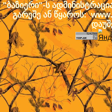
"ბაზიერი"-ს ადმინისტრაც
გარეშე ან წყაროს: www.b
დაუშ