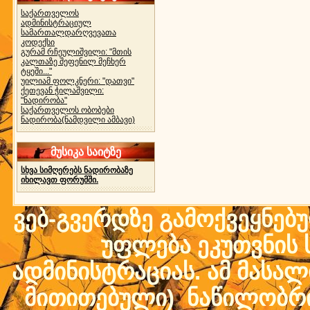
საქართველოს
ადმინისტრაციულ
სამართალდარღვევათა
კოდექსი
გურამ რჩეულიშვილი: "მთის
კალთაზე შეფენილ მეჩხერ
ტყეში..."
უილიამ ფოლკნერი: "დათვი"
ქეთევან ჭილაშვილი:
"ნადირობა"
საქართველოს ობობები
ნადირობა(ნამდვილი ამბავი)
მუსიკა საიტზე
სხვა სიმღერებს ნადირობაზე
იხილავთ ფორუმში.
ვებ-გვერდზე გამოქვეყნებ
უფლება ეკუთვნის ს
ადმინისტრაციას. ამ მასალი
მითითებული) ნაწილობრივ