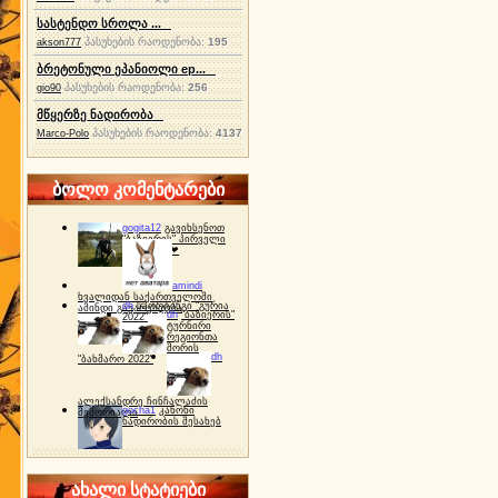
სასტენდო სროლა ...
პასუხების რაოდენობა:
195
akson777
ბრეტონული ეპანიოლი ep...
პასუხების რაოდენობა:
256
gio90
მწყერზე ნადირობა
პასუხების რაოდენობა:
4137
Marco-Polo
ბოლო კომენტარები
gogita12
გავიხსენოთ
"ბაზიერის" პირველი
ტურნირი ❤
amindi
ხვალიდან საქართველოში
dh
სპორტინგი "გურია
ამინდი გაუარესდება
dh
"ბაზიერის"
2022"
ტურნირი
რეგიონთა
შორის
dh
"ბახმარო 2022"
ალექსანდრე ჩინჩალაძის
gocha1
კანონი
მემორიალი
ნადირობის შესახებ
ახალი სტატიები