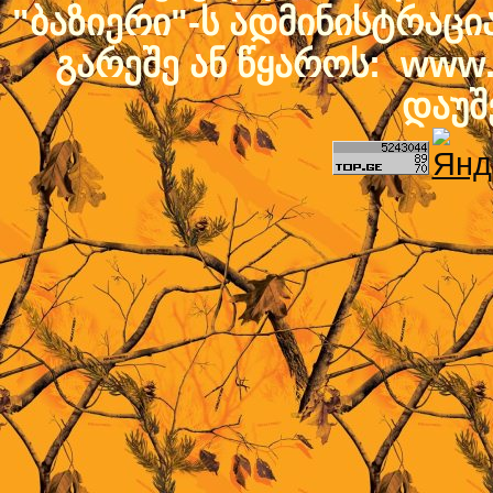
"ბაზიერი"-ს ადმინისტრაც
გარეშე ან წყაროს: www.b
დაუშ