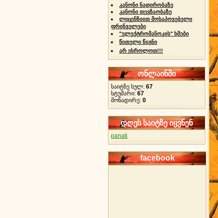
კანონი ნადირობაზე
კანონი თევზაობაზე
ლიცენზიით მოსაპოვებელი
ფრინველები
"ელექტრომანოკის" ხმები
წითელი წიგნი
არ ესროლოთ!!!
ონლაინში
საიტზე სულ:
67
სტუმარი:
67
მონადირე:
0
დღეს საიტზე იყვნენ
panati
facebook