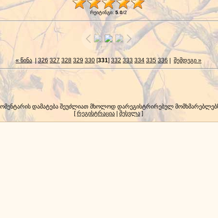
რეიტინგი
:
5.0
/
2
« წინა
|
326
327
328
329
330
[
331
]
332
333
334
335
336
|
შემდეგი »
კომენტარის დამატება შეუძლიათ მხოლოდ დარეგისტრირებულ მომხმარებლებ
[
რეგისტრაცია
|
შესვლა
]