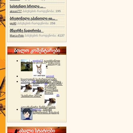
სასტენდო სროლა ...
პასუხების რაოდენობა:
195
akson777
ბრეტონული ეპანიოლი ep...
პასუხების რაოდენობა:
256
gio90
მწყერზე ნადირობა
პასუხების რაოდენობა:
4137
Marco-Polo
ბოლო კომენტარები
gogita12
გავიხსენოთ
"ბაზიერის" პირველი
ტურნირი ❤
amindi
ხვალიდან საქართველოში
dh
სპორტინგი "გურია
ამინდი გაუარესდება
dh
"ბაზიერის"
2022"
ტურნირი
რეგიონთა
შორის
dh
"ბახმარო 2022"
ალექსანდრე ჩინჩალაძის
gocha1
კანონი
მემორიალი
ნადირობის შესახებ
ახალი სტატიები