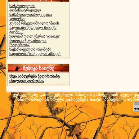
საქართველოს
ადმინისტრაციულ
სამართალდარღვევათა
კოდექსი
გურამ რჩეულიშვილი: "მთის
კალთაზე შეფენილ მეჩხერ
ტყეში..."
უილიამ ფოლკნერი: "დათვი"
ქეთევან ჭილაშვილი:
"ნადირობა"
საქართველოს ობობები
ნადირობა(ნამდვილი ამბავი)
მუსიკა საიტზე
სხვა სიმღერებს ნადირობაზე
იხილავთ ფორუმში.
ვებ-გვერდზე გამოქვეყნებული მასალის გამოყენების ყველა უფლ
ნაწილობრივი ან სრული გამოყენება საიტი "ბაზიერი"-ს ადმი