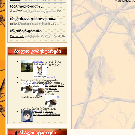
კომენტარი
სასტენდო სროლა ...
პასუხების რაოდენობა:
195
akson777
ბრეტონული ეპანიოლი ep...
პასუხების რაოდენობა:
256
gio90
მწყერზე ნადირობა
პასუხების რაოდენობა:
4137
Marco-Polo
ბოლო კომენტარები
gogita12
გავიხსენოთ
"ბაზიერის" პირველი
ტურნირი ❤
amindi
ხვალიდან საქართველოში
dh
სპორტინგი "გურია
ამინდი გაუარესდება
dh
"ბაზიერის"
2022"
ტურნირი
რეგიონთა
შორის
dh
"ბახმარო 2022"
ალექსანდრე ჩინჩალაძის
gocha1
კანონი
მემორიალი
ნადირობის შესახებ
ახალი სტატიები