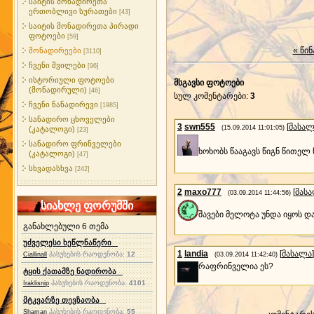
საიტის მონადირეთა
ერთობლივი სურათები
[43]
საიტის მონადირეთა პირადი
ფოტოები
[59]
« წინ
მონადირეები
[3110]
ჩვენი შვილები
[96]
ისტორიული ფოტოები
მსგავსი ფოტოები
(მონადირული)
[46]
სულ კომენტარები
:
3
ჩვენი ნანადირევი
[1985]
სანადირო ცხოველები
3
swn555
[
მასალ
(15.09.2014 11:01:05)
(კატალოგი)
[23]
სანადირო ფრინველები
ხოხობს წააგავს წიგნ წითელ
(კატალოგი)
[47]
სხვადასხვა
[242]
2
maxo777
[
მას
(03.09.2014 11:44:56)
სიახლე ფორუმში
შავები მელოტა უნდა იყოს დ
განახლებული 6 თემა
უძველესი ხეწლნაწერი
1
landia
[
მასალა
]
პასუხების რაოდენობა:
12
Ciallinall
(03.09.2014 11:42:40)
რაფრინველია ეს?
ტყის ქათამზე ნადირობა
პასუხების რაოდენობა:
4101
Iraklisnip
მტკვარზე თევზაობა
პასუხების რაოდენობა:
55
Shaman