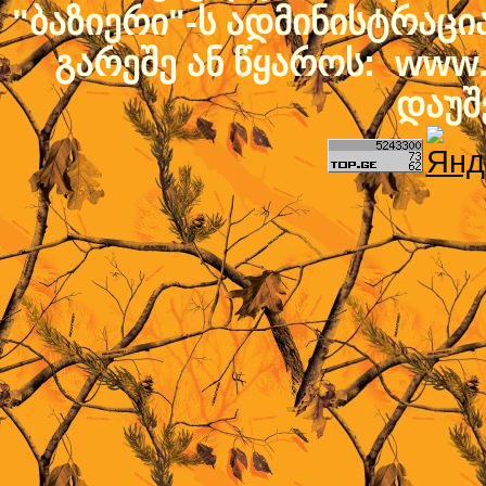
"ბაზიერი"-ს ადმინისტრაც
გარეშე ან წყაროს: www.b
დაუშ