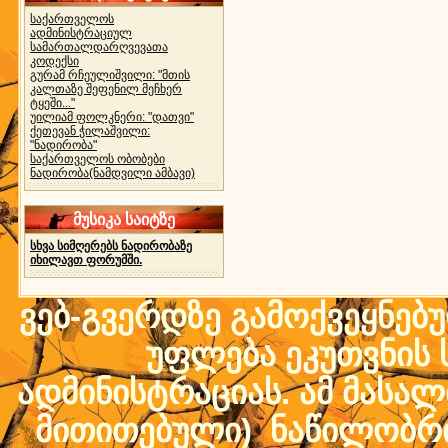
საქართველოს
ადმინისტრაციულ
სამართალდარღვევათა
კოდექსი
გურამ რჩეულიშვილი: "მთის
კალთაზე შეფენილ მეჩხერ
ტყეში..."
უილიამ ფოლკნერი: "დათვი"
ქეთევან ჭილაშვილი:
"ნადირობა"
საქართველოს ობობები
ნადირობა(ნამდვილი ამბავი)
მუსიკა საიტზე
სხვა სიმღერებს ნადირობაზე
იხილავთ ფორუმში.
ვებ-გვერდზე გამოქვეყნებ
უფლება ეკუთვნის ს
ადმინისტრაციას. ამ მასალი
მითითებული) ნაწილობრივ