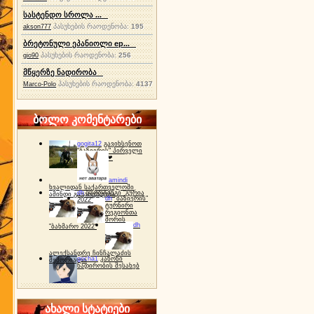
სასტენდო სროლა ...
პასუხების რაოდენობა:
195
akson777
ბრეტონული ეპანიოლი ep...
პასუხების რაოდენობა:
256
gio90
მწყერზე ნადირობა
პასუხების რაოდენობა:
4137
Marco-Polo
ბოლო კომენტარები
gogita12
გავიხსენოთ
"ბაზიერის" პირველი
ტურნირი ❤
amindi
ხვალიდან საქართველოში
dh
სპორტინგი "გურია
ამინდი გაუარესდება
dh
"ბაზიერის"
2022"
ტურნირი
რეგიონთა
შორის
dh
"ბახმარო 2022"
ალექსანდრე ჩინჩალაძის
gocha1
კანონი
მემორიალი
ნადირობის შესახებ
ახალი სტატიები