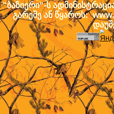
"ბაზიერი"-ს ადმინისტრაც
გარეშე ან წყაროს: www.b
დაუშ