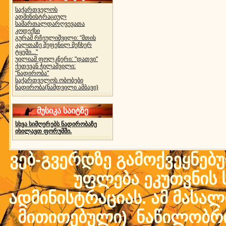
საქართველოს
ადმინისტრაციულ
სამართალდარღვევათა
კოდექსი
გურამ რჩეულიშვილი: "მთის
კალთაზე შეფენილ მეჩხერ
ტყეში..."
უილიამ ფოლკნერი: "დათვი"
ქეთევან ჭილაშვილი:
"ნადირობა"
საქართველოს ობობები
ნადირობა(ნამდვილი ამბავი)
მუსიკა საიტზე
სხვა სიმღერებს ნადირობაზე
იხილავთ ფორუმში.
ვებ-გვერდზე გამოქვეყნებ
უფლება ეკუთვნის ს
ადმინისტრაციას. ამ მასალი
მითითებული) ნაწილობრივ