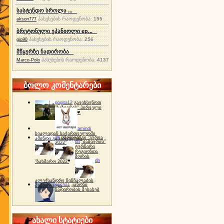
სასტენდო სროლა ...
პასუხების რაოდენობა:
195
akson777
ბრეტონული ეპანიოლი ep...
პასუხების რაოდენობა:
256
gio90
მწყერზე ნადირობა
პასუხების რაოდენობა:
4137
Marco-Polo
ბოლო კომენტარები
gogita12
გავიხსენოთ
"ბაზიერის" პირველი
ტურნირი ❤
amindi
ხვალიდან საქართველოში
dh
სპორტინგი "გურია
ამინდი გაუარესდება
dh
"ბაზიერის"
2022"
ტურნირი
რეგიონთა
შორის
dh
"ბახმარო 2022"
ალექსანდრე ჩინჩალაძის
gocha1
კანონი
მემორიალი
ნადირობის შესახებ
ახალი სტატიები