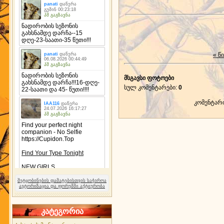
« წ
მსგავსი ფოტოები
სულ კომენტარები
:
0
კომენტარ
შეტყობინების დამატებისთვის საჭიროა
ავტორიზაცია და ფორუმში აქტიურობა
კატეგორია