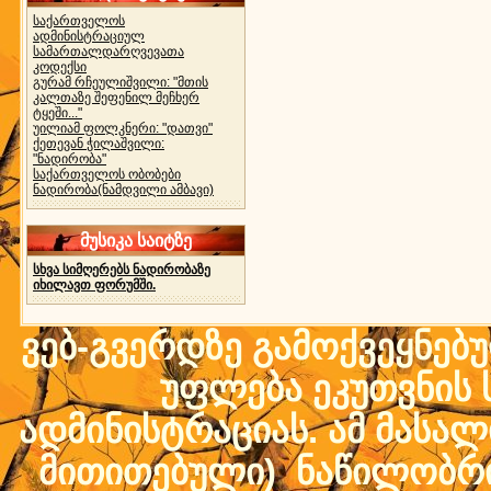
საქართველოს
ადმინისტრაციულ
სამართალდარღვევათა
კოდექსი
გურამ რჩეულიშვილი: "მთის
კალთაზე შეფენილ მეჩხერ
ტყეში..."
უილიამ ფოლკნერი: "დათვი"
ქეთევან ჭილაშვილი:
"ნადირობა"
საქართველოს ობობები
ნადირობა(ნამდვილი ამბავი)
მუსიკა საიტზე
სხვა სიმღერებს ნადირობაზე
იხილავთ ფორუმში.
ვებ-გვერდზე გამოქვეყნებ
უფლება ეკუთვნის ს
ადმინისტრაციას. ამ მასალი
მითითებული) ნაწილობრივ