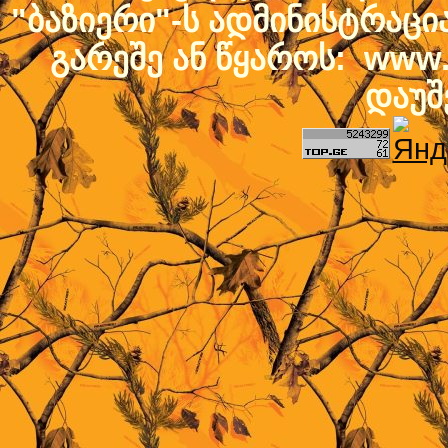
"ბაზიერი"-ს ადმინისტრაც
გარეშე ან წყაროს: www.b
დაუშ