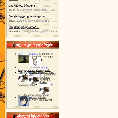
სასტენდო სროლა ...
პასუხების რაოდენობა:
195
akson777
ბრეტონული ეპანიოლი ep...
პასუხების რაოდენობა:
256
gio90
მწყერზე ნადირობა
პასუხების რაოდენობა:
4137
Marco-Polo
ბოლო კომენტარები
gogita12
გავიხსენოთ
"ბაზიერის" პირველი
ტურნირი ❤
amindi
ხვალიდან საქართველოში
dh
სპორტინგი "გურია
ამინდი გაუარესდება
dh
"ბაზიერის"
2022"
ტურნირი
რეგიონთა
შორის
dh
"ბახმარო 2022"
ალექსანდრე ჩინჩალაძის
gocha1
კანონი
მემორიალი
ნადირობის შესახებ
ახალი სტატიები