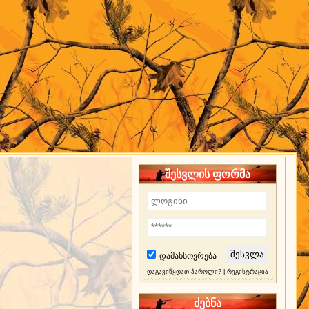
შესვლის ფორმა
დამახსოვრება
დაგავიწყდათ პაროლი?
|
რეგისტრაცია
ძებნა