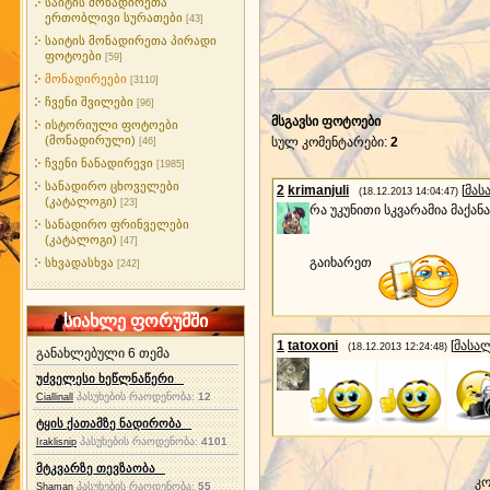
საიტის მონადირეთა
ერთობლივი სურათები
[43]
საიტის მონადირეთა პირადი
ფოტოები
[59]
მონადირეები
[3110]
ჩვენი შვილები
[96]
მსგავსი ფოტოები
ისტორიული ფოტოები
(მონადირული)
სულ კომენტარები
:
2
[46]
ჩვენი ნანადირევი
[1985]
სანადირო ცხოველები
2
krimanjuli
[
მას
(18.12.2013 14:04:47)
(კატალოგი)
[23]
რა უკუნითი სკვარამია მაქა
სანადირო ფრინველები
(კატალოგი)
[47]
გაიხარეთ
სხვადასხვა
[242]
სიახლე ფორუმში
1
tatoxoni
[
მასა
(18.12.2013 12:24:48)
განახლებული 6 თემა
უძველესი ხეწლნაწერი
პასუხების რაოდენობა:
12
Ciallinall
ტყის ქათამზე ნადირობა
პასუხების რაოდენობა:
4101
Iraklisnip
მტკვარზე თევზაობა
კო
პასუხების რაოდენობა:
55
Shaman