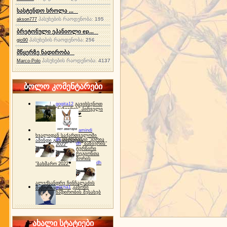
სასტენდო სროლა ...
პასუხების რაოდენობა:
195
akson777
ბრეტონული ეპანიოლი ep...
პასუხების რაოდენობა:
256
gio90
მწყერზე ნადირობა
პასუხების რაოდენობა:
4137
Marco-Polo
ბოლო კომენტარები
gogita12
გავიხსენოთ
"ბაზიერის" პირველი
ტურნირი ❤
amindi
ხვალიდან საქართველოში
dh
სპორტინგი "გურია
ამინდი გაუარესდება
dh
"ბაზიერის"
2022"
ტურნირი
რეგიონთა
შორის
dh
"ბახმარო 2022"
ალექსანდრე ჩინჩალაძის
gocha1
კანონი
მემორიალი
ნადირობის შესახებ
ახალი სტატიები