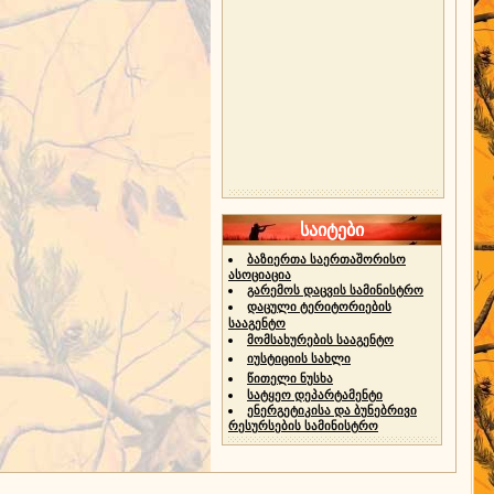
საიტები
ბაზიერთა საერთაშორისო
ასოციაცია
გარემოს დაცვის სამინისტრო
დაცული ტერიტორიების
სააგენტო
მომსახურების სააგენტო
იუსტიციის სახლი
წითელი ნუსხა
სატყეო დეპარტამენტი
ენერგეტიკისა და ბუნებრივი
რესურსების სამინისტრო