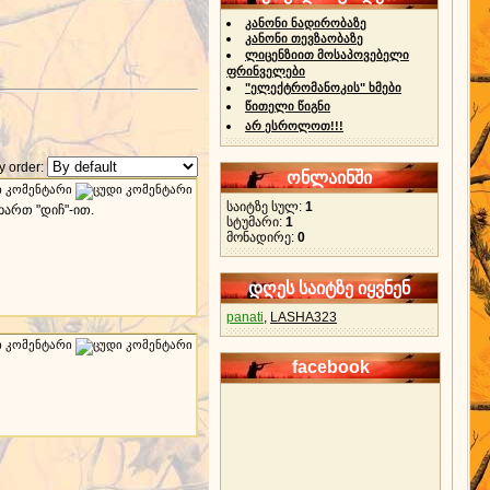
კანონი ნადირობაზე
კანონი თევზაობაზე
ლიცენზიით მოსაპოვებელი
ფრინველები
"ელექტრომანოკის" ხმები
წითელი წიგნი
არ ესროლოთ!!!
 order:
ონლაინში
საიტზე სულ:
1
ხართ "დიჩ"-ით.
სტუმარი:
1
მონადირე:
0
დღეს საიტზე იყვნენ
panati
,
LASHA323
facebook