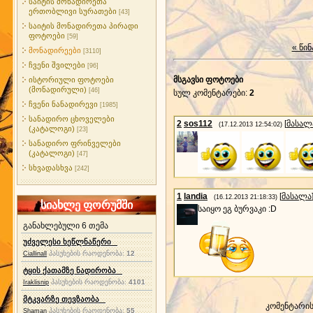
საიტის მონადირეთა
ერთობლივი სურათები
[43]
საიტის მონადირეთა პირადი
ფოტოები
[59]
« წინ
მონადირეები
[3110]
ჩვენი შვილები
[96]
მსგავსი ფოტოები
ისტორიული ფოტოები
(მონადირული)
[46]
სულ კომენტარები
:
2
ჩვენი ნანადირევი
[1985]
სანადირო ცხოველები
2
sos112
[
მასალ
(17.12.2013 12:54:02)
(კატალოგი)
[23]
სანადირო ფრინველები
(კატალოგი)
[47]
სხვადასხვა
[242]
1
landia
[
მასალა
(16.12.2013 21:18:33)
სიახლე ფორუმში
საიყო ეგ ბურვაკი :D
განახლებული 6 თემა
უძველესი ხეწლნაწერი
პასუხების რაოდენობა:
12
Ciallinall
ტყის ქათამზე ნადირობა
პასუხების რაოდენობა:
4101
Iraklisnip
მტკვარზე თევზაობა
კომენტარი
პასუხების რაოდენობა:
55
Shaman