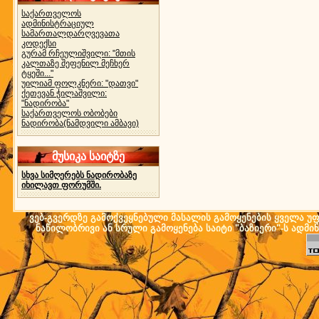
საქართველოს
ადმინისტრაციულ
სამართალდარღვევათა
კოდექსი
გურამ რჩეულიშვილი: "მთის
კალთაზე შეფენილ მეჩხერ
ტყეში..."
უილიამ ფოლკნერი: "დათვი"
ქეთევან ჭილაშვილი:
"ნადირობა"
საქართველოს ობობები
ნადირობა(ნამდვილი ამბავი)
მუსიკა საიტზე
სხვა სიმღერებს ნადირობაზე
იხილავთ ფორუმში.
ვებ-გვერდზე გამოქვეყნებული მასალის გამოყენების ყველა უფლ
ნაწილობრივი ან სრული გამოყენება საიტი "ბაზიერი"-ს ადმი