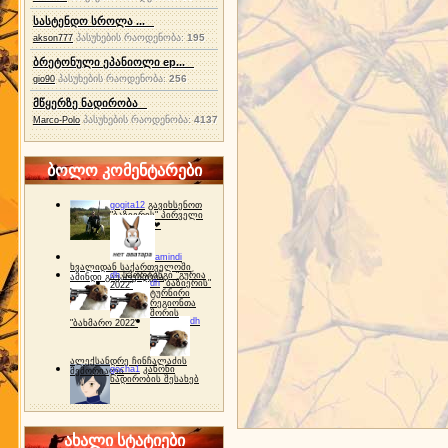
სასტენდო სროლა ...
პასუხების რაოდენობა:
195
akson777
ბრეტონული ეპანიოლი ep...
პასუხების რაოდენობა:
256
gio90
მწყერზე ნადირობა
პასუხების რაოდენობა:
4137
Marco-Polo
ბოლო კომენტარები
gogita12
გავიხსენოთ
"ბაზიერის" პირველი
ტურნირი ❤
amindi
ხვალიდან საქართველოში
dh
სპორტინგი "გურია
ამინდი გაუარესდება
dh
"ბაზიერის"
2022"
ტურნირი
რეგიონთა
შორის
dh
"ბახმარო 2022"
ალექსანდრე ჩინჩალაძის
gocha1
კანონი
მემორიალი
ნადირობის შესახებ
ახალი სტატიები