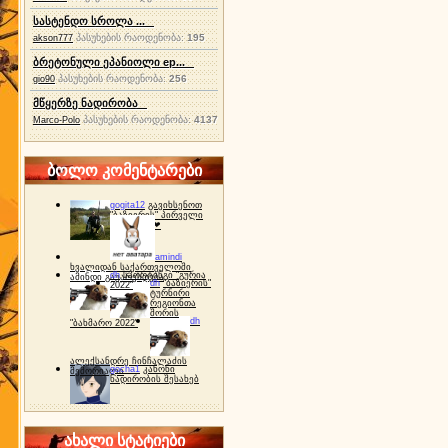
სასტენდო სროლა ...
პასუხების რაოდენობა:
195
akson777
ბრეტონული ეპანიოლი ep...
პასუხების რაოდენობა:
256
gio90
მწყერზე ნადირობა
პასუხების რაოდენობა:
4137
Marco-Polo
ბოლო კომენტარები
gogita12
გავიხსენოთ
"ბაზიერის" პირველი
ტურნირი ❤
amindi
ხვალიდან საქართველოში
dh
სპორტინგი "გურია
ამინდი გაუარესდება
dh
"ბაზიერის"
2022"
ტურნირი
რეგიონთა
შორის
dh
"ბახმარო 2022"
ალექსანდრე ჩინჩალაძის
gocha1
კანონი
მემორიალი
ნადირობის შესახებ
ახალი სტატიები