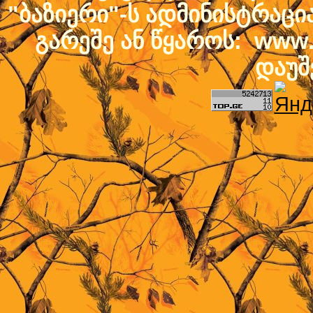
"ბაზიერი"-ს ადმინისტრაც
გარეშე ან წყაროს: www.b
დაუშ