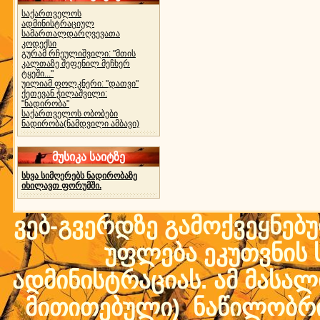
საქართველოს
ადმინისტრაციულ
სამართალდარღვევათა
კოდექსი
გურამ რჩეულიშვილი: "მთის
კალთაზე შეფენილ მეჩხერ
ტყეში..."
უილიამ ფოლკნერი: "დათვი"
ქეთევან ჭილაშვილი:
"ნადირობა"
საქართველოს ობობები
ნადირობა(ნამდვილი ამბავი)
მუსიკა საიტზე
სხვა სიმღერებს ნადირობაზე
იხილავთ ფორუმში.
ვებ-გვერდზე გამოქვეყნებ
უფლება ეკუთვნის ს
ადმინისტრაციას. ამ მასალი
მითითებული) ნაწილობრივ