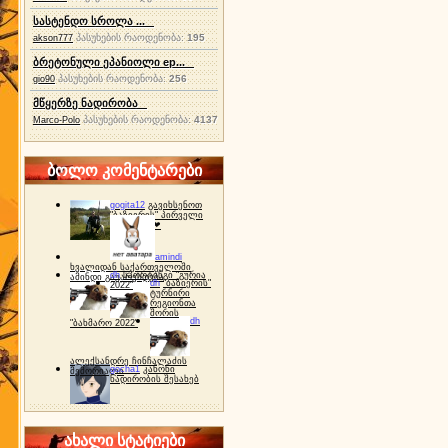
სასტენდო სროლა ...
პასუხების რაოდენობა:
195
akson777
ბრეტონული ეპანიოლი ep...
პასუხების რაოდენობა:
256
gio90
მწყერზე ნადირობა
პასუხების რაოდენობა:
4137
Marco-Polo
ბოლო კომენტარები
gogita12
გავიხსენოთ
"ბაზიერის" პირველი
ტურნირი ❤
amindi
ხვალიდან საქართველოში
dh
სპორტინგი "გურია
ამინდი გაუარესდება
dh
"ბაზიერის"
2022"
ტურნირი
რეგიონთა
შორის
dh
"ბახმარო 2022"
ალექსანდრე ჩინჩალაძის
gocha1
კანონი
მემორიალი
ნადირობის შესახებ
ახალი სტატიები