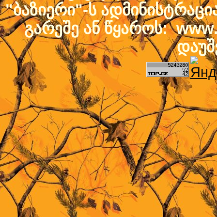
"ბაზიერი"-ს ადმინისტრაც
გარეშე ან წყაროს: www.b
დაუშ