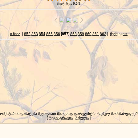
რეიტინგი
:
5.0
/
2
« წინა
|
852
853
854
855
856
[
857
]
858
859
860
861
862
|
შემდეგი »
კომენტარის დამატება შეუძლიათ მხოლოდ დარეგისტრირებულ მომხმარებლებ
[
რეგისტრაცია
|
შესვლა
]