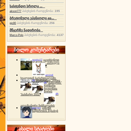
სასტენდო სროლა ...
პასუხების რაოდენობა:
195
akson777
ბრეტონული ეპანიოლი ep...
პასუხების რაოდენობა:
256
gio90
მწყერზე ნადირობა
პასუხების რაოდენობა:
4137
Marco-Polo
ბოლო კომენტარები
gogita12
გავიხსენოთ
"ბაზიერის" პირველი
ტურნირი ❤
amindi
ხვალიდან საქართველოში
dh
სპორტინგი "გურია
ამინდი გაუარესდება
dh
"ბაზიერის"
2022"
ტურნირი
რეგიონთა
შორის
dh
"ბახმარო 2022"
ალექსანდრე ჩინჩალაძის
gocha1
კანონი
მემორიალი
ნადირობის შესახებ
ახალი სტატიები