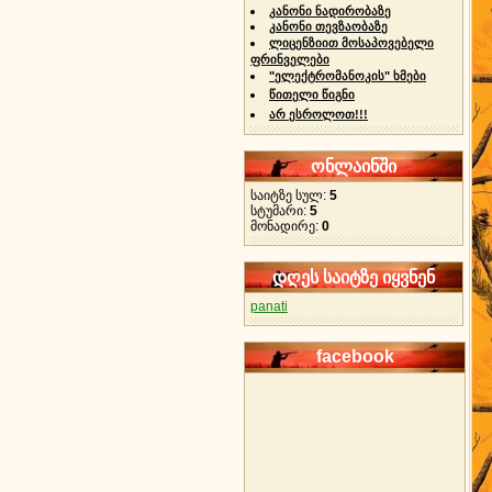
კანონი ნადირობაზე
კანონი თევზაობაზე
ლიცენზიით მოსაპოვებელი
ფრინველები
"ელექტრომანოკის" ხმები
წითელი წიგნი
არ ესროლოთ!!!
ონლაინში
საიტზე სულ:
5
სტუმარი:
5
მონადირე:
0
დღეს საიტზე იყვნენ
panati
facebook