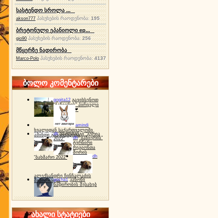
სასტენდო სროლა ...
პასუხების რაოდენობა:
195
akson777
ბრეტონული ეპანიოლი ep...
პასუხების რაოდენობა:
256
gio90
მწყერზე ნადირობა
პასუხების რაოდენობა:
4137
Marco-Polo
ბოლო კომენტარები
gogita12
გავიხსენოთ
"ბაზიერის" პირველი
ტურნირი ❤
amindi
ხვალიდან საქართველოში
dh
სპორტინგი "გურია
ამინდი გაუარესდება
dh
"ბაზიერის"
2022"
ტურნირი
რეგიონთა
შორის
dh
"ბახმარო 2022"
ალექსანდრე ჩინჩალაძის
gocha1
კანონი
მემორიალი
ნადირობის შესახებ
ახალი სტატიები