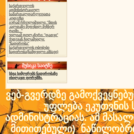
საქართველოს
ადმინისტრაციულ
სამართალდარღვევათა
კოდექსი
გურამ რჩეულიშვილი: "მთის
კალთაზე შეფენილ მეჩხერ
ტყეში..."
უილიამ ფოლკნერი: "დათვი"
ქეთევან ჭილაშვილი:
"ნადირობა"
საქართველოს ობობები
ნადირობა(ნამდვილი ამბავი)
მუსიკა საიტზე
სხვა სიმღერებს ნადირობაზე
იხილავთ ფორუმში.
ვებ-გვერდზე გამოქვეყნებ
უფლება ეკუთვნის ს
ადმინისტრაციას. ამ მასალი
მითითებული) ნაწილობრივ