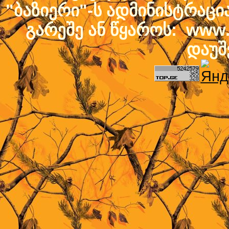
"ბაზიერი"-ს ადმინისტრაც
გარეშე ან წყაროს: www.b
დაუშ