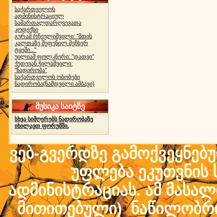
საქართველოს
ადმინისტრაციულ
სამართალდარღვევათა
კოდექსი
გურამ რჩეულიშვილი: "მთის
კალთაზე შეფენილ მეჩხერ
ტყეში..."
უილიამ ფოლკნერი: "დათვი"
ქეთევან ჭილაშვილი:
"ნადირობა"
საქართველოს ობობები
ნადირობა(ნამდვილი ამბავი)
მუსიკა საიტზე
სხვა სიმღერებს ნადირობაზე
იხილავთ ფორუმში.
ვებ-გვერდზე გამოქვეყნებ
უფლება ეკუთვნის ს
ადმინისტრაციას. ამ მასალი
მითითებული) ნაწილობრივ