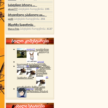
სასტენდო სროლა ...
პასუხების რაოდენობა:
195
akson777
ბრეტონული ეპანიოლი ep...
პასუხების რაოდენობა:
256
gio90
მწყერზე ნადირობა
პასუხების რაოდენობა:
4137
Marco-Polo
ბოლო კომენტარები
gogita12
გავიხსენოთ
"ბაზიერის" პირველი
ტურნირი ❤
amindi
ხვალიდან საქართველოში
dh
სპორტინგი "გურია
ამინდი გაუარესდება
dh
"ბაზიერის"
2022"
ტურნირი
რეგიონთა
შორის
dh
"ბახმარო 2022"
ალექსანდრე ჩინჩალაძის
gocha1
კანონი
მემორიალი
ნადირობის შესახებ
ახალი სტატიები