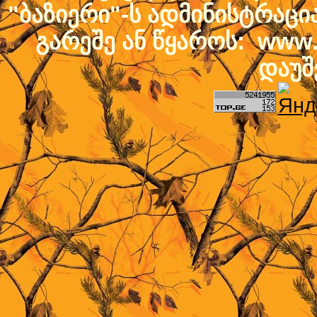
"ბაზიერი"-ს ადმინისტრაც
გარეშე ან წყაროს: www.b
დაუშ