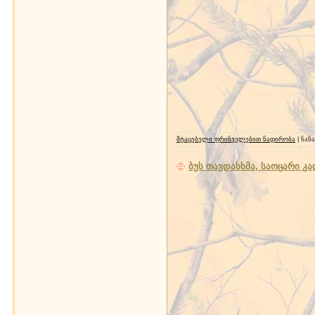
მტაცებელი ფრინველებით ნადირობა
| ნან
ბუს თავდასხმა, საოცარი კა