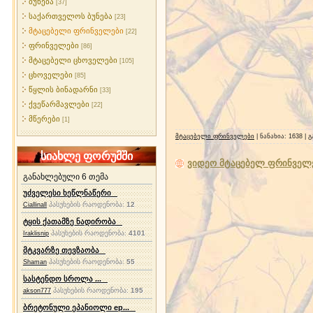
ბუნება
[37]
საქართველოს ბუნება
[23]
მტაცებელი ფრინველები
[22]
ფრინველები
[86]
მტაცებელი ცხოველები
[105]
ცხოველები
[85]
წყლის ბინადარნი
[33]
ქვეწარმავლები
[22]
მწერები
[1]
მტაცებელი ფრინველები
| ნანახია: 1638 |
სიახლე ფორუმში
ვიდეო მტაცებელ ფრინველ
განახლებული 6 თემა
უძველესი ხეწლნაწერი
პასუხების რაოდენობა:
12
Ciallinall
ტყის ქათამზე ნადირობა
პასუხების რაოდენობა:
4101
Iraklisnip
მტკვარზე თევზაობა
პასუხების რაოდენობა:
55
Shaman
სასტენდო სროლა ...
პასუხების რაოდენობა:
195
akson777
ბრეტონული ეპანიოლი ep...