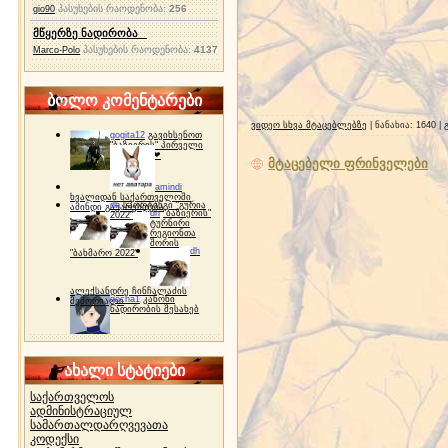
პასუხების რაოდენობა:
256
gio90
მწყერზე ნადირობა
პასუხების რაოდენობა:
4137
Marco-Polo
ბოლო კომენტარები
ვიდეო სხვა მტაცებლებზე
| ნანახია: 1640 
gogita12
გავიხსენოთ
"ბაზიერის" პირველი
ტურნირი ❤
მტაცებელი ფრინველები
amindi
ხვალიდან საქართველოში
dh
სპორტინგი "გურია
ამინდი გაუარესდება
dh
"ბაზიერის"
2022"
ტურნირი
რეგიონთა
შორის
dh
"ბახმარო 2022"
ალექსანდრე ჩინჩალაძის
gocha1
კანონი
მემორიალი
ნადირობის შესახებ
ახალი სტატიები
საქართველოს
ადმინისტრაციულ
სამართალდარღვევათა
კოდექსი