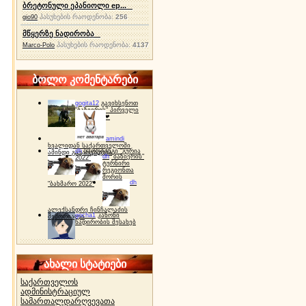
ბრეტონული ეპანიოლი ep...
პასუხების რაოდენობა:
256
gio90
მწყერზე ნადირობა
პასუხების რაოდენობა:
4137
Marco-Polo
ბოლო კომენტარები
gogita12
გავიხსენოთ
"ბაზიერის" პირველი
ტურნირი ❤
amindi
ხვალიდან საქართველოში
dh
სპორტინგი "გურია
ამინდი გაუარესდება
dh
"ბაზიერის"
2022"
ტურნირი
რეგიონთა
შორის
dh
"ბახმარო 2022"
ალექსანდრე ჩინჩალაძის
gocha1
კანონი
მემორიალი
ნადირობის შესახებ
ახალი სტატიები
საქართველოს
ადმინისტრაციულ
სამართალდარღვევათა