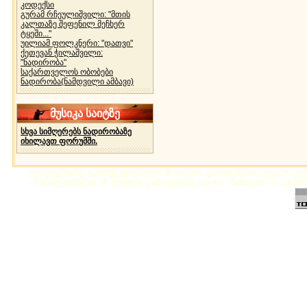
კოდექსი
გურამ რჩეულიშვილი: "მთის
კალთაზე შეფენილ მეჩხერ
ტყეში..."
უილიამ ფოლკნერი: "დათვი"
ქეთევან ჭილაშვილი:
"ნადირობა"
საქართველოს ობობები
ნადირობა(ნამდვილი ამბავი)
მუსიკა საიტზე
სხვა სიმღერებს ნადირობაზე
იხილავთ ფორუმში.
ვებ-გვერდზე გამოქვეყნებული მასალის გამოყენების ყველა უფლ
ნაწილობრივი ან სრული გამოყენება საიტი "ბაზიერი"-ს ადმი