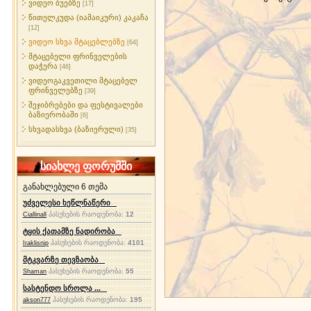
ვიდეო ბუებზე
[17]
წითელკუდა (იამაიკური) კაკაჩა
[12]
ვიდეო სხვა მტაცებლებზე
[64]
მტაცებელი ფრინველების
დაჭერა
[46]
ვიდეოგაკვეთილი მტაცებელ
ფრინველებზე
[39]
შეჯიბრებები და ფესტივალები
ბაზიერობაში
[6]
სხვადასხვა (ბაზიერული)
[35]
სიახლე ფორუმში
განახლებული 6 თემა
უძველესი ხეწლნაწერი
პასუხების რაოდენობა:
12
Ciallinall
ტყის ქათამზე ნადირობა
პასუხების რაოდენობა:
4101
Iraklisnip
მტკვარზე თევზაობა
პასუხების რაოდენობა:
55
Shaman
სასტენდო სროლა ...
პასუხების რაოდენობა:
195
akson777