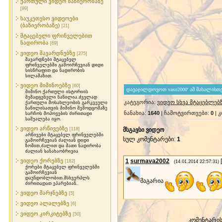
ქართული ვიდეო ბაზიერობაზე
[99]
საუკეთესო ვიდეოები
(ბაზიერობაზე)
[21]
მტაცებელი ფრინველებით
ნადირობა
[69]
ვიდეო შავარდნებზე
[275]
შავარდნები მტაცებელ
ფრინველებში გამოირჩევიან დიდი
სისწრაფით და ნადირობის
სილამაზით.
ვიდეო მიმინოებზე
[60]
მიმინო ქართული ისტორიის
შემადგენელი ნაწილია.ძველად
კატეგორია
:
ვიდეო სხვა მტაცებლებ
ქართული მოსახლეობის გარკვეული
ნაწილისათვის მიმინო შემოდგომაზე
ნანახია
:
1640
|
ჩამოტვირთვები
:
0
|
კ
სარჩოს მოპოვების ძირითადი
საშუალება იყო.
ვიდეო არწივებზე
[118]
მსგავსი ვიდეო
არწივები მტაცებელ ფრინველებში
სულ კომენტარები
:
1
გამოირჩევიან ძალიან დიდი
ზომით,ძალით და მათი ნადირობა
ძალიან სანახაობრივია
ვიდეო ქორებზე
1
surmava2002
[
[182]
(14.01.2014 22:57:31)
ქორები მტაცებელ ფრინველებში
გამოირჩევიან
დაუნდობლობით.მსხვერპლს
მაგარია
ძირითადათ ეპარებიან.
ვიდეო მარჯნებზე
[5]
ვიდეო ალალებზე
[6]
ვიდეო კირკიტებზე
[50]
კომენტარი