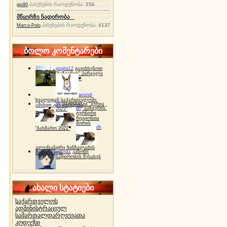
პასუხების რაოდენობა:
256
gio90
მწყერზე ნადირობა
პასუხების რაოდენობა:
4137
Marco-Polo
ბოლო კომენტარები
gogita12
გავიხსენოთ
"ბაზიერის" პირველი
ტურნირი ❤
amindi
ხვალიდან საქართველოში
dh
სპორტინგი "გურია
ამინდი გაუარესდება
dh
"ბაზიერის"
2022"
ტურნირი
რეგიონთა
შორის
dh
"ბახმარო 2022"
ალექსანდრე ჩინჩალაძის
gocha1
კანონი
მემორიალი
ნადირობის შესახებ
ახალი სტატიები
საქართველოს
ადმინისტრაციულ
სამართალდარღვევათა
კოდექსი