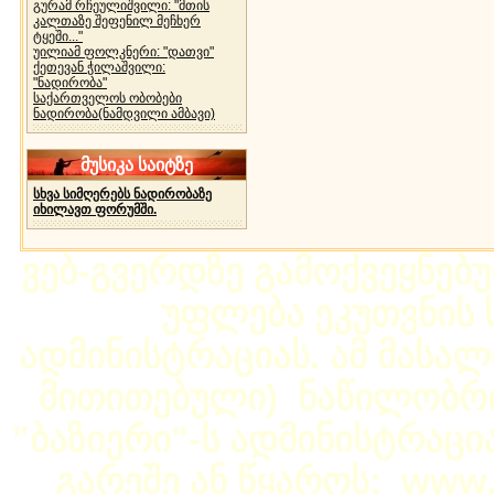
გურამ რჩეულიშვილი: "მთის
კალთაზე შეფენილ მეჩხერ
ტყეში..."
უილიამ ფოლკნერი: "დათვი"
ქეთევან ჭილაშვილი:
"ნადირობა"
საქართველოს ობობები
ნადირობა(ნამდვილი ამბავი)
მუსიკა საიტზე
სხვა სიმღერებს ნადირობაზე
იხილავთ ფორუმში.
ვებ-გვერდზე გამოქვეყნებ
უფლება ეკუთვნის ს
ადმინისტრაციას. ამ მასალი
მითითებული) ნაწილობრივ
"ბაზიერი"-ს ადმინისტრაც
გარეშე ან წყაროს: www.b