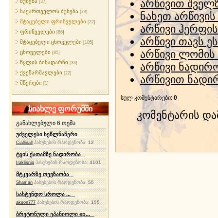
არწივით შველ
ბუნება
[37]
საქართველოს ბუნება
[23]
ნახეთ არწივის
მტაცებელი ფრინველები
[22]
არწივი ჰერფის
ფრინველები
[86]
არწივი თავს ე
მტაცებელი ცხოველები
[105]
არწივი ლომის 
ცხოველები
[85]
წყლის ბინადარნი
[33]
არწივი ნადირ
ქვეწარმავლები
[22]
არწივით ნადი
მწერები
[1]
სულ კომენტარები
:
0
სიახლე ფორუმში
კომენტარის დ
განახლებული 6 თემა
უძველესი ხეწლნაწერი
პასუხების რაოდენობა:
12
Ciallinall
ტყის ქათამზე ნადირობა
პასუხების რაოდენობა:
4101
Iraklisnip
მტკვარზე თევზაობა
პასუხების რაოდენობა:
55
Shaman
სასტენდო სროლა ...
პასუხების რაოდენობა:
195
akson777
ბრეტონული ეპანიოლი ep...