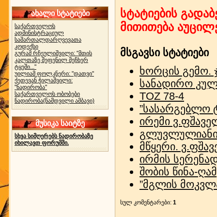
სტატიების გადაბ
ახალი სტატიები
მითითება აუცილ
საქართველოს
ადმინისტრაციულ
სამართალდარღვევათა
კოდექსი
მსგავსი სტატიები
გურამ რჩეულიშვილი: "მთის
კალთაზე შეფენილ მეჩხერ
ტყეში..."
ხორცის გემო.
უილიამ ფოლკნერი: "დათვი"
ქეთევან ჭილაშვილი:
სანადირო კულ
"ნადირობა"
TOZ 78-4
საქართველოს ობობები
ნადირობა(ნამდვილი ამბავი)
”სასარგებლო 
ირემი ვ.ფშავე
მუსიკა საიტზე
გლუვლულიანი
სხვა სიმღერებს ნადირობაზე
იხილავთ ფორუმში.
მწყერი. ვ.ფშა
ირმის სერენად
შობის წინა-ღამ
”მგლის მოკვლა
სულ კომენტარები
:
1