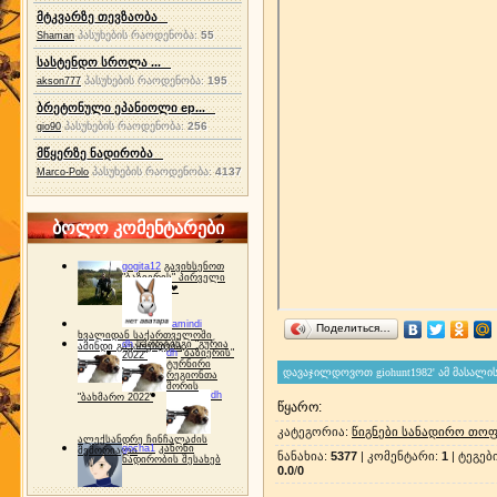
მტკვარზე თევზაობა
პასუხების რაოდენობა:
55
Shaman
სასტენდო სროლა ...
პასუხების რაოდენობა:
195
akson777
ბრეტონული ეპანიოლი ep...
პასუხების რაოდენობა:
256
gio90
მწყერზე ნადირობა
პასუხების რაოდენობა:
4137
Marco-Polo
ბოლო კომენტარები
gogita12
გავიხსენოთ
"ბაზიერის" პირველი
ტურნირი ❤
amindi
Поделиться…
ხვალიდან საქართველოში
dh
სპორტინგი "გურია
ამინდი გაუარესდება
dh
"ბაზიერის"
2022"
ტურნირი
რეგიონთა
შორის
dh
"ბახმარო 2022"
წყარო
:
კატეგორია
:
წიგნები სანადირო თოფ
ალექსანდრე ჩინჩალაძის
gocha1
კანონი
მემორიალი
ნანახია
:
5377
|
კომენტარი
:
1
|
ტეგებ
ნადირობის შესახებ
0.0
/
0