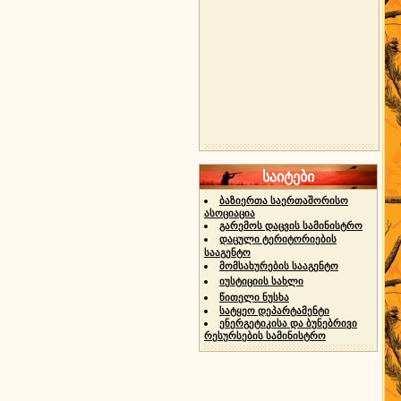
საიტები
ბაზიერთა საერთაშორისო
ასოციაცია
გარემოს დაცვის სამინისტრო
დაცული ტერიტორიების
სააგენტო
მომსახურების სააგენტო
იუსტიციის სახლი
წითელი ნუსხა
სატყეო დეპარტამენტი
ენერგეტიკისა და ბუნებრივი
რესურსების სამინისტრო