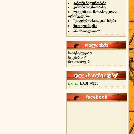
კანონი ნადირობაზე
კანონი თევზაობაზე
ლიცენზიით მოსაპოვებელი
ფრინველები
"ელექტრომანოკის" ხმები
წითელი წიგნი
არ ესროლოთ!!!
ონლაინში
საიტზე სულ:
4
სტუმარი:
4
მონადირე:
0
დღეს საიტზე იყვნენ
panati
,
LASHA323
facebook