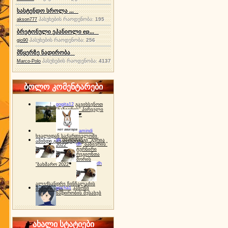
სასტენდო სროლა ...
პასუხების რაოდენობა:
195
akson777
ბრეტონული ეპანიოლი ep...
პასუხების რაოდენობა:
256
gio90
მწყერზე ნადირობა
პასუხების რაოდენობა:
4137
Marco-Polo
ბოლო კომენტარები
gogita12
გავიხსენოთ
"ბაზიერის" პირველი
ტურნირი ❤
amindi
ხვალიდან საქართველოში
dh
სპორტინგი "გურია
ამინდი გაუარესდება
dh
"ბაზიერის"
2022"
ტურნირი
რეგიონთა
შორის
dh
"ბახმარო 2022"
ალექსანდრე ჩინჩალაძის
gocha1
კანონი
მემორიალი
ნადირობის შესახებ
ახალი სტატიები