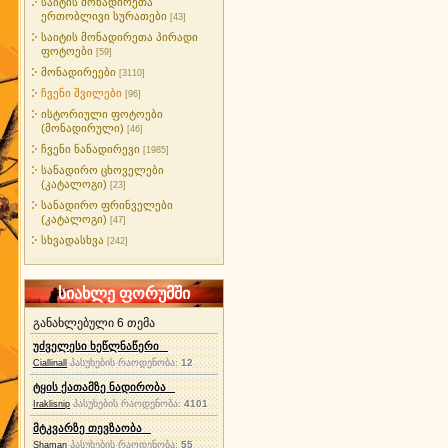
საიტის მონადირეთა
ერთობლივი სურათები
[43]
საიტის მონადირეთა პირადი
ფოტოები
[59]
მონადირეები
[3110]
ჩვენი შვილები
[96]
ისტორიული ფოტოები
(მონადირული)
[46]
ჩვენი ნანადირევი
[1985]
სანადირო ცხოველები
(კატალოგი)
[23]
სანადირო ფრინველები
(კატალოგი)
[47]
სხვადასხვა
[242]
სიახლე ფორუმში
განახლებული 6 თემა
უძველესი ხეწლნაწერი
პასუხების რაოდენობა:
12
Ciallinall
ტყის ქათამზე ნადირობა
პასუხების რაოდენობა:
4101
Iraklisnip
მტკვარზე თევზაობა
პასუხების რაოდენობა:
55
Shaman