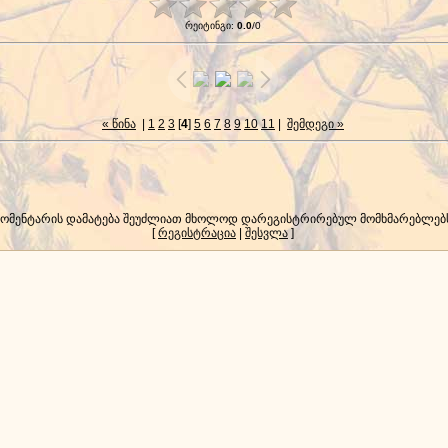
რეიტინგი
:
0.0
/
0
« წინა
|
1
2
3
[
4
]
5
6
7
8
9
10
11
|
შემდეგი »
კომენტარის დამატება შეუძლიათ მხოლოდ დარეგისტრირებულ მომხმარებლებ
[
რეგისტრაცია
|
შესვლა
]