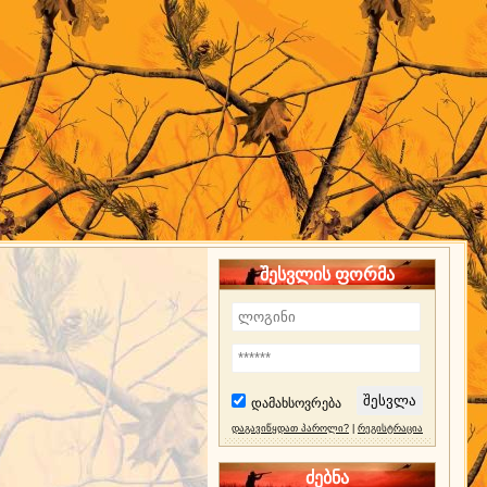
შესვლის ფორმა
დამახსოვრება
დაგავიწყდათ პაროლი?
|
რეგისტრაცია
ძებნა