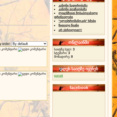
კანონი ნადირობაზე
კანონი თევზაობაზე
ლიცენზიით მოსაპოვებელი
ფრინველები
"ელექტრომანოკის" ხმები
წითელი წიგნი
არ ესროლოთ!!!
ონლაინში
 order:
საიტზე სულ:
3
სტუმარი:
3
მონადირე:
0
დღეს საიტზე იყვნენ
panati
facebook