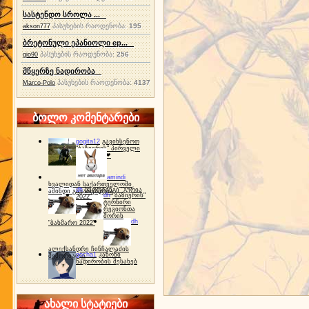
სასტენდო სროლა ...
პასუხების რაოდენობა:
195
akson777
ბრეტონული ეპანიოლი ep...
პასუხების რაოდენობა:
256
gio90
მწყერზე ნადირობა
პასუხების რაოდენობა:
4137
Marco-Polo
ბოლო კომენტარები
gogita12
გავიხსენოთ
"ბაზიერის" პირველი
ტურნირი ❤
amindi
ხვალიდან საქართველოში
dh
სპორტინგი "გურია
ამინდი გაუარესდება
dh
"ბაზიერის"
2022"
ტურნირი
რეგიონთა
შორის
dh
"ბახმარო 2022"
ალექსანდრე ჩინჩალაძის
gocha1
კანონი
მემორიალი
ნადირობის შესახებ
ახალი სტატიები