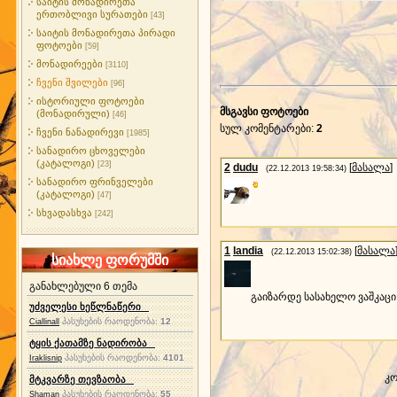
საიტის მონადირეთა
ერთობლივი სურათები
[43]
საიტის მონადირეთა პირადი
ფოტოები
[59]
მონადირეები
[3110]
ჩვენი შვილები
[96]
ისტორიული ფოტოები
მსგავსი ფოტოები
(მონადირული)
[46]
სულ კომენტარები
:
2
ჩვენი ნანადირევი
[1985]
სანადირო ცხოველები
(კატალოგი)
[23]
2
dudu
[
მასალა
]
(22.12.2013 19:58:34)
სანადირო ფრინველები
(კატალოგი)
[47]
სხვადასხვა
[242]
1
landia
[
მასალა
(22.12.2013 15:02:38)
სიახლე ფორუმში
განახლებული 6 თემა
გაიზარდე სასახელო ვაშკაც
უძველესი ხეწლნაწერი
პასუხების რაოდენობა:
12
Ciallinall
ტყის ქათამზე ნადირობა
პასუხების რაოდენობა:
4101
Iraklisnip
კო
მტკვარზე თევზაობა
პასუხების რაოდენობა:
55
Shaman