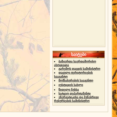
საიტები
ბაზიერთა საერთაშორისო
ასოციაცია
გარემოს დაცვის სამინისტრო
დაცული ტერიტორიების
სააგენტო
მომსახურების სააგენტო
იუსტიციის სახლი
წითელი ნუსხა
სატყეო დეპარტამენტი
ენერგეტიკისა და ბუნებრივი
რესურსების სამინისტრო