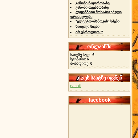
კანონი ნადირობაზე
კანონი თევზაობაზე
ლიცენზიით მოსაპოვებელი
ფრინველები
"ელექტრომანოკის" ხმები
წითელი წიგნი
არ ესროლოთ!!!
ონლაინში
საიტზე სულ:
6
სტუმარი:
6
მონადირე:
0
დღეს საიტზე იყვნენ
panati
facebook