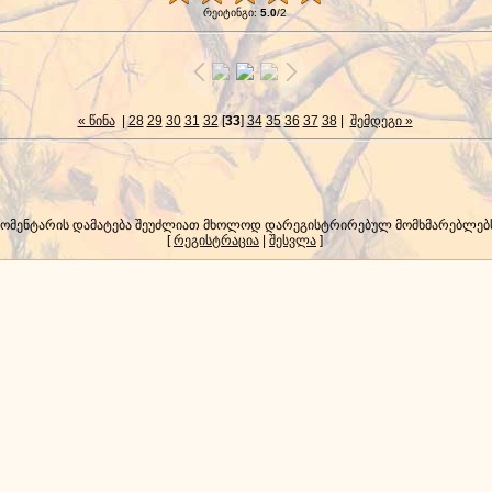
რეიტინგი
:
5.0
/
2
« წინა
|
28
29
30
31
32
[
33
]
34
35
36
37
38
|
შემდეგი »
კომენტარის დამატება შეუძლიათ მხოლოდ დარეგისტრირებულ მომხმარებლებ
[
რეგისტრაცია
|
შესვლა
]