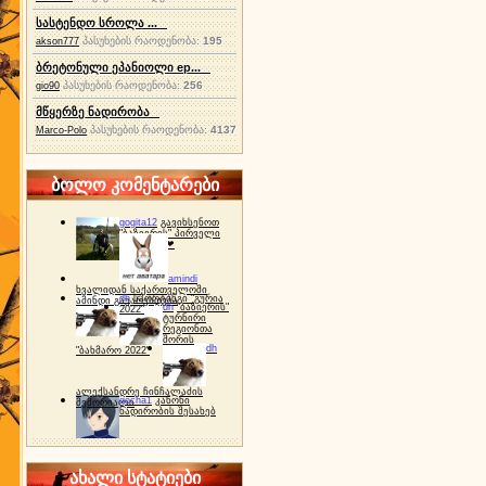
სასტენდო სროლა ...
პასუხების რაოდენობა:
195
akson777
ბრეტონული ეპანიოლი ep...
პასუხების რაოდენობა:
256
gio90
მწყერზე ნადირობა
პასუხების რაოდენობა:
4137
Marco-Polo
ბოლო კომენტარები
gogita12
გავიხსენოთ
"ბაზიერის" პირველი
ტურნირი ❤
amindi
ხვალიდან საქართველოში
dh
სპორტინგი "გურია
ამინდი გაუარესდება
dh
"ბაზიერის"
2022"
ტურნირი
რეგიონთა
შორის
dh
"ბახმარო 2022"
ალექსანდრე ჩინჩალაძის
gocha1
კანონი
მემორიალი
ნადირობის შესახებ
ახალი სტატიები