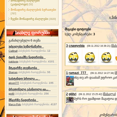
მონადირე ძაღლები
(კატალოგი)
[52]
მონადირე ძაღლების სურათები
[767]
« წინ
ჩვენი მონადირე ძაღლები
[3020]
მსგავსი ფოტოები
სიახლე ფორუმში
სულ კომენტარები
:
3
განახლებული 6 თემა
3
cnawyebia
[
მა
(09.11.2012 16:36:21)
უძველესი ხეწლნაწერი
პასუხების რაოდენობა:
12
Ciallinall
ტყის ქათამზე ნადირობა
პასუხების რაოდენობა:
4101
Iraklisnip
მტკვარზე თევზაობა
პასუხების რაოდენობა:
55
Shaman
1
ramazi_777_
[
(09.11.2012 14:27:34)
ისე თუ არ დააბამ უფროო კარ
სასტენდო სროლა ...
პასუხების რაოდენობა:
195
akson777
ბრეტონული ეპანიოლი ep...
პასუხების რაოდენობა:
256
2
giiiivi
[
მასალა
]
gio90
(09.11.2012 15:25:42)
პურს რო ვჯამდით მაგიტოა 
მწყერზე ნადირობა
პასუხების რაოდენობა:
4137
Marco-Polo
კომენტარი