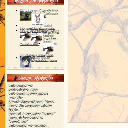
ბოლო კომენტარები
gogita12
გავიხსენოთ
"ბაზიერის" პირველი
ტურნირი ❤
amindi
ხვალიდან საქართველოში
dh
სპორტინგი "გურია
ამინდი გაუარესდება
dh
"ბაზიერის"
2022"
ტურნირი
რეგიონთა
შორის
dh
"ბახმარო 2022"
ალექსანდრე ჩინჩალაძის
gocha1
კანონი
მემორიალი
ნადირობის შესახებ
ახალი სტატიები
საქართველოს
ადმინისტრაციულ
სამართალდარღვევათა
კოდექსი
გურამ რჩეულიშვილი: "მთის
კალთაზე შეფენილ მეჩხერ
ტყეში..."
უილიამ ფოლკნერი: "დათვი"
ქეთევან ჭილაშვილი:
"ნადირობა"
საქართველოს ობობები