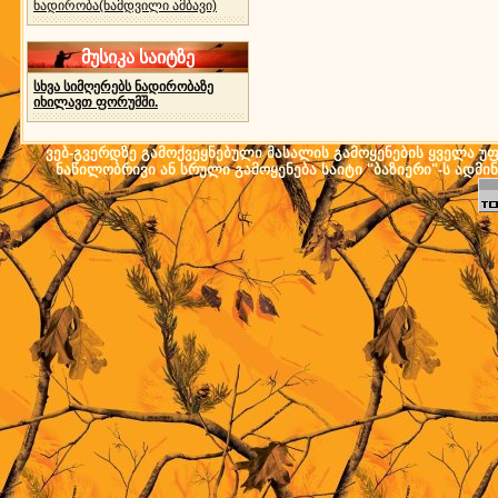
ნადირობა(ნამდვილი ამბავი)
მუსიკა საიტზე
სხვა სიმღერებს ნადირობაზე
იხილავთ ფორუმში.
ვებ-გვერდზე გამოქვეყნებული მასალის გამოყენების ყველა უფლ
ნაწილობრივი ან სრული გამოყენება საიტი "ბაზიერი"-ს ადმი