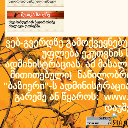
ნადირობა(ნამდვილი ამბავი)
მუსიკა საიტზე
სხვა სიმღერებს ნადირობაზე
იხილავთ ფორუმში.
ვებ-გვერდზე გამოქვეყნებ
უფლება ეკუთვნის ს
ადმინისტრაციას. ამ მასალი
მითითებული) ნაწილობრივ
"ბაზიერი"-ს ადმინისტრაც
გარეშე ან წყაროს: www.b
დაუშ