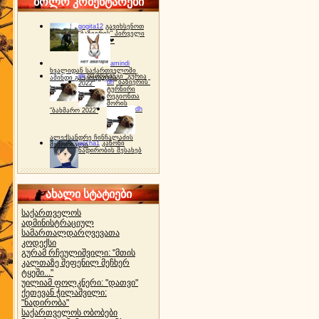
ბოლო კომენტარები
gogita12
გავიხსენოთ
"ბაზიერის" პირველი
ტურნირი ❤
amindi
ხვალიდან საქართველოში
dh
სპორტინგი "გურია
ამინდი გაუარესდება
dh
"ბაზიერის"
2022"
ტურნირი
რეგიონთა
შორის
dh
"ბახმარო 2022"
ალექსანდრე ჩინჩალაძის
gocha1
კანონი
მემორიალი
ნადირობის შესახებ
ახალი სტატიები
საქართველოს
ადმინისტრაციულ
სამართალდარღვევათა
კოდექსი
გურამ რჩეულიშვილი: "მთის
კალთაზე შეფენილ მეჩხერ
ტყეში..."
უილიამ ფოლკნერი: "დათვი"
ქეთევან ჭილაშვილი:
"ნადირობა"
საქართველოს ობობები