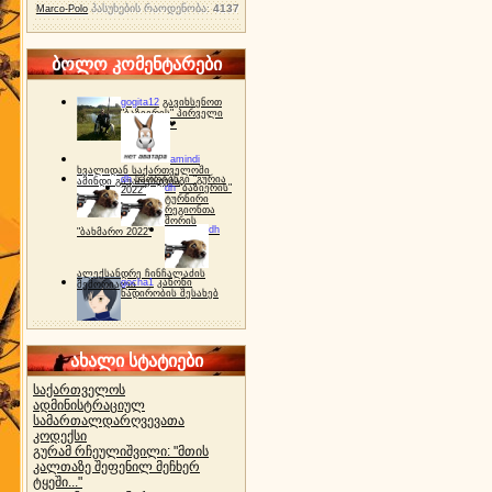
პასუხების რაოდენობა:
4137
Marco-Polo
ბოლო კომენტარები
gogita12
გავიხსენოთ
"ბაზიერის" პირველი
ტურნირი ❤
amindi
ხვალიდან საქართველოში
dh
სპორტინგი "გურია
ამინდი გაუარესდება
dh
"ბაზიერის"
2022"
ტურნირი
რეგიონთა
შორის
dh
"ბახმარო 2022"
ალექსანდრე ჩინჩალაძის
gocha1
კანონი
მემორიალი
ნადირობის შესახებ
ახალი სტატიები
საქართველოს
ადმინისტრაციულ
სამართალდარღვევათა
კოდექსი
გურამ რჩეულიშვილი: "მთის
კალთაზე შეფენილ მეჩხერ
ტყეში..."