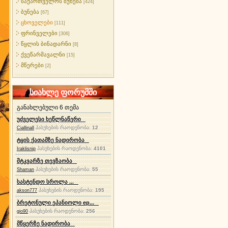
საქართველოს ბუნება
[424]
ბუნება
[67]
ცხოველები
[111]
ფრინველები
[306]
წყლის ბინადარნი
[8]
ქვეწარმავალნი
[15]
მწერები
[2]
სიახლე ფორუმში
განახლებული 6 თემა
უძველესი ხეწლნაწერი
პასუხების რაოდენობა:
12
Ciallinall
ტყის ქათამზე ნადირობა
პასუხების რაოდენობა:
4101
Iraklisnip
მტკვარზე თევზაობა
პასუხების რაოდენობა:
55
Shaman
სასტენდო სროლა ...
პასუხების რაოდენობა:
195
akson777
ბრეტონული ეპანიოლი ep...
პასუხების რაოდენობა:
256
gio90
მწყერზე ნადირობა