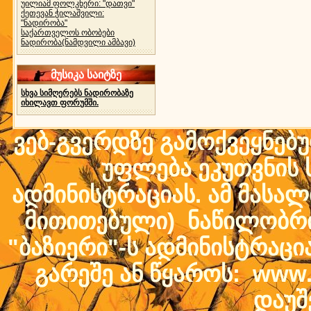
უილიამ ფოლკნერი: "დათვი"
ქეთევან ჭილაშვილი:
"ნადირობა"
საქართველოს ობობები
ნადირობა(ნამდვილი ამბავი)
მუსიკა საიტზე
სხვა სიმღერებს ნადირობაზე
იხილავთ ფორუმში.
ვებ-გვერდზე გამოქვეყნებ
უფლება ეკუთვნის ს
ადმინისტრაციას. ამ მასალი
მითითებული) ნაწილობრივ
"ბაზიერი"-ს ადმინისტრაც
გარეშე ან წყაროს: www.b
დაუშ